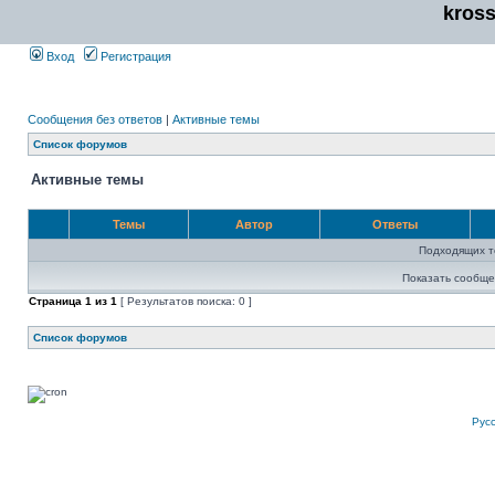
kros
Вход
Регистрация
Сообщения без ответов
|
Активные темы
Список форумов
Активные темы
Темы
Автор
Ответы
Подходящих т
Показать сообще
Страница
1
из
1
[ Результатов поиска: 0 ]
Список форумов
Рус