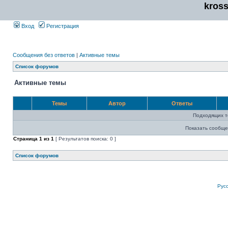
kros
Вход
Регистрация
Сообщения без ответов
|
Активные темы
Список форумов
Активные темы
Темы
Автор
Ответы
Подходящих т
Показать сообще
Страница
1
из
1
[ Результатов поиска: 0 ]
Список форумов
Рус