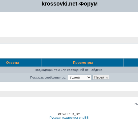
krossovki.net-Форум
Ответы
Просмотры
Подходящих тем или сообщений не найдено.
Показать сообщения за:
П
POWERED_BY
Русская поддержка phpBB