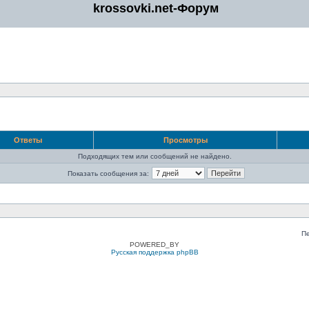
krossovki.net-Форум
Ответы
Просмотры
Подходящих тем или сообщений не найдено.
Показать сообщения за:
П
POWERED_BY
Русская поддержка phpBB