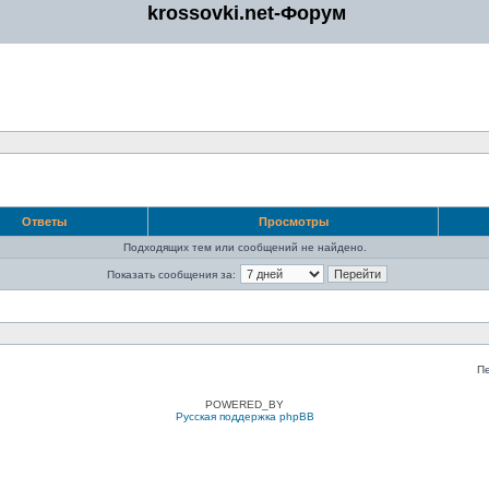
krossovki.net-Форум
Ответы
Просмотры
Подходящих тем или сообщений не найдено.
Показать сообщения за:
П
POWERED_BY
Русская поддержка phpBB