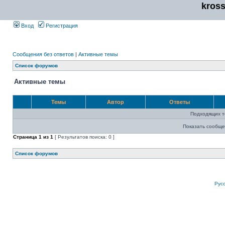
kros
Вход
Регистрация
Сообщения без ответов
|
Активные темы
Список форумов
Активные темы
Темы
Автор
Ответы
Подходящих т
Показать сообще
Страница
1
из
1
[ Результатов поиска: 0 ]
Список форумов
Рус