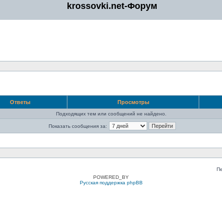
krossovki.net-Форум
Ответы
Просмотры
Подходящих тем или сообщений не найдено.
Показать сообщения за:
П
POWERED_BY
Русская поддержка phpBB