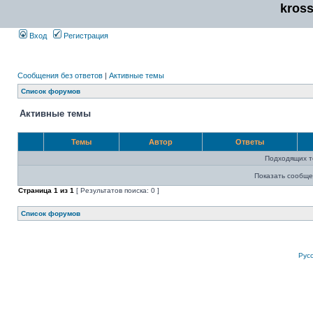
kros
Вход
Регистрация
Сообщения без ответов
|
Активные темы
Список форумов
Активные темы
Темы
Автор
Ответы
Подходящих т
Показать сообще
Страница
1
из
1
[ Результатов поиска: 0 ]
Список форумов
Рус