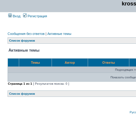
kros
Вход
Регистрация
Сообщения без ответов
|
Активные темы
Список форумов
Активные темы
Темы
Автор
Ответы
Подходящих т
Показать сообще
Страница
1
из
1
[ Результатов поиска: 0 ]
Список форумов
Рус