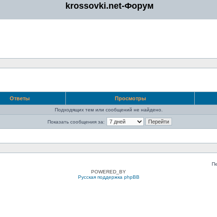
krossovki.net-Форум
Ответы
Просмотры
Подходящих тем или сообщений не найдено.
Показать сообщения за:
П
POWERED_BY
Русская поддержка phpBB