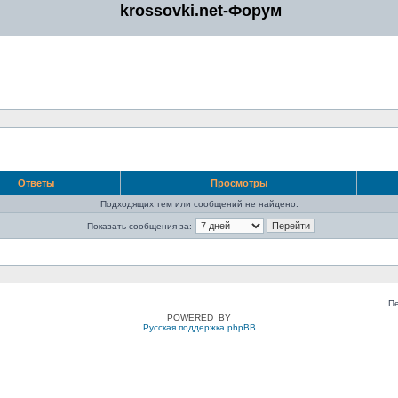
krossovki.net-Форум
Ответы
Просмотры
Подходящих тем или сообщений не найдено.
Показать сообщения за:
П
POWERED_BY
Русская поддержка phpBB