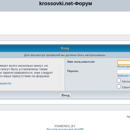
krossovki.net-Форум
Вход
Для просмотра профилей вы должны быть авторизованы.
Имя пользователя:
мает всего несколько минут, но
Регистр
 могут быть установлены также
Пароль:
м зарегистрироваться, вам следует
Забыли 
что ваше присутствие на форумах
Автом
льности
Скрыт
П
POWERED_BY
Русская поддержка phpBB