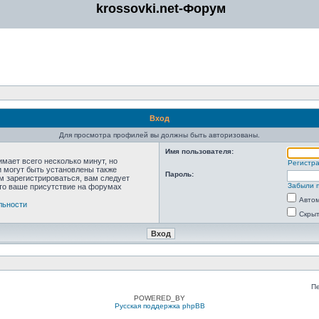
krossovki.net-Форум
Вход
Для просмотра профилей вы должны быть авторизованы.
Имя пользователя:
мает всего несколько минут, но
Регистр
 могут быть установлены также
Пароль:
м зарегистрироваться, вам следует
Забыли 
что ваше присутствие на форумах
Автом
льности
Скрыт
П
POWERED_BY
Русская поддержка phpBB