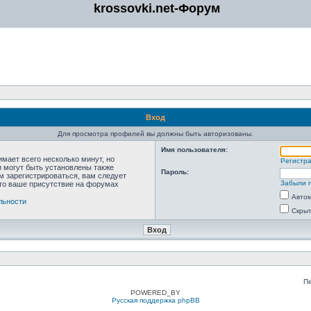
krossovki.net-Форум
Вход
Для просмотра профилей вы должны быть авторизованы.
Имя пользователя:
мает всего несколько минут, но
Регистр
 могут быть установлены также
Пароль:
м зарегистрироваться, вам следует
Забыли 
что ваше присутствие на форумах
Автом
льности
Скрыт
П
POWERED_BY
Русская поддержка phpBB