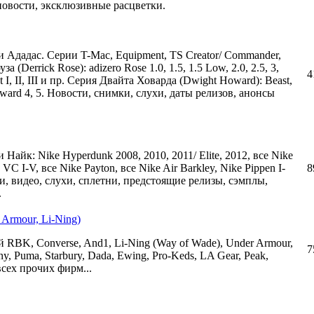
новости, эксклюзивные расцветки.
и Ададас. Серии T-Mac, Equipment, TS Creator/ Commander,
 (Derrick Rose): adizero Rose 1.0, 1.5, 1.5 Low, 2.0, 2.5, 3,
4
t I, II, III и пр. Серия Двайта Ховарда (Dwight Howard): Beast,
Howard 4, 5. Новости, снимки, слухи, даты релизов, анонсы
Найк: Nike Hyperdunk 2008, 2010, 2011/ Elite, 2012, все Nike
 VC I-V, все Nike Payton, все Nike Air Barkley, Nike Pippen I-
8
сти, видео, слухи, сплетни, предстоящие релизы, сэмплы,
.
Armour, Li-Ning)
 RBK, Converse, And1, Li-Ning (Way of Wade), Under Armour,
7
ny, Puma, Starbury, Dada, Ewing, Pro-Keds, LA Gear, Peak,
всех прочих фирм...