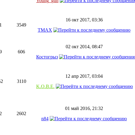
Young_gun
16 окт 2017, 03:36
1
3549
TMAX
02 окт 2014, 08:47
9
606
Костогрыз
12 апр 2017, 03:04
52
3110
K.O.B.E.
01 май 2016, 21:32
2
2602
n84