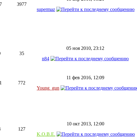
7
3977
supermaz
05 ноя 2010, 23:12
9
35
n84
11 фев 2016, 12:09
1
772
Young_gun
10 окт 2013, 12:00
8
127
K.O.B.E.