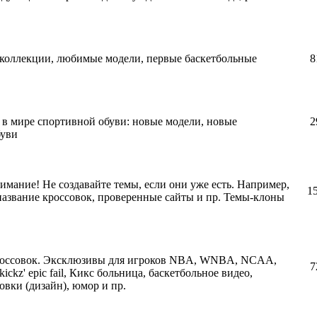
о коллекции, любимые модели, первые баскетбольные
8
 в мире спортивной обуви: новые модели, новые
2
буви
нимание! Не создавайте темы, если они уже есть. Например,
1
 название кроссовок, проверенные сайты и пр. Темы-клоны
кроссовок. Эксклюзивы для игроков NBA, WNBA, NCAA,
7
kickz' epic fail, Кикс больница, баскетбольное видео,
овки (дизайн), юмор и пр.