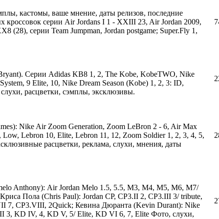
плы, кастомы, ваше мнение, даты релизов, последние
кроссовок серии Air Jordans I 1 - XXIII 23, Air Jordan 2009,
7
e; XX8 (28), серии Team Jumpman, Jordan postgame; Super.Fly 1,
Bryant). Серии Adidas KB8 1, 2, The Kobe, KobeTWO, Nike
2
8 System, 9 Elite, 10, Nike Dream Season (Kobe) 1, 2, 3: ID,
 слухи, расцветки, сэмплы, эксклюзивы.
s): Nike Air Zoom Generation, Zoom LeBron 2 - 6, Air Max
, Low, Lebron 10, Elite, Lebron 11, 12, Zoom Soldier 1, 2, 3, 4, 5,
2
. Эксклюзивные расцветки, реклама, слухи, мнения, даты
lo Anthony): Air Jordan Melo 1.5, 5.5, M3, M4, M5, M6, M7/
иса Пола (Chris Paul): Jordan CP, CP3.II 2, CP3.III 3/ tribute,
2
II 7, CP3.VIII, 2Quick; Кевина Дюранта (Kevin Durant): Nike
I 3, KD IV, 4, KD V, 5/ Elite, KD VI 6, 7, Elite Фото, слухи,