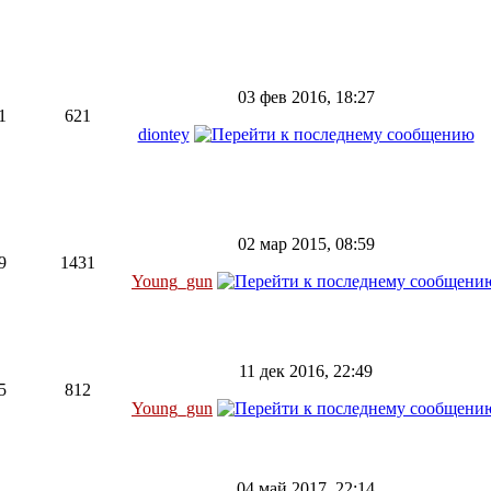
03 фев 2016, 18:27
1
621
diontey
02 мар 2015, 08:59
9
1431
Young_gun
11 дек 2016, 22:49
5
812
Young_gun
04 май 2017, 22:14