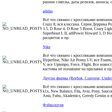
ранние сэмплы, даты релизов, анонсы, 
adidas
Всё что связано с кроссовками компани
Crazy 8, вся классика. Серия Деррика Роуза
3.5, D Rose 4, D Rose 5 Boost, Crazy Ligh
Superbeast I, II, adiPower Howard 3, D 
расцветок и пр.
Nike
Всё что связано с кроссовками компании 
Hyperfuse, Nike Air Penny I-V, все Foams,
V, все Uptempo, Force, Flight. Все ново
кастомы не попавшие на прилавки и пр
Другие фирмы (Reebok, Converse, Under 
Всё что связано с кроссовками компаний
k1x, New Balance, Fila, Avia, Pony, Sauco
Anta, Fubu, Akademics, Greedy Genius и 
Фэйкология