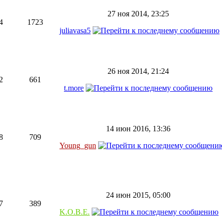
27 ноя 2014, 23:25
4
1723
juliavasa5
26 ноя 2014, 21:24
2
661
t.more
14 июн 2016, 13:36
8
709
Young_gun
24 июн 2015, 05:00
7
389
K.O.B.E.