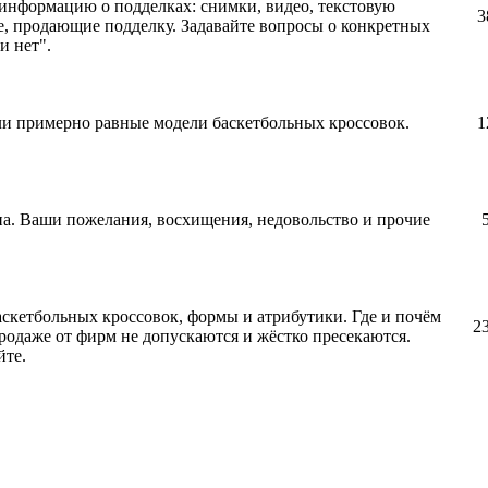
информацию о подделках: снимки, видео, текстовую
3
, продающие подделку. Задавайте вопросы о конкретных
и нет".
ли примерно равные модели баскетбольных кроссовок.
1
.
а. Ваши пожелания, восхищения, недовольство и прочие
аскетбольных кроссовок, формы и атрибутики. Где и почём
2
родаже от фирм не допускаются и жёстко пресекаются.
йте.