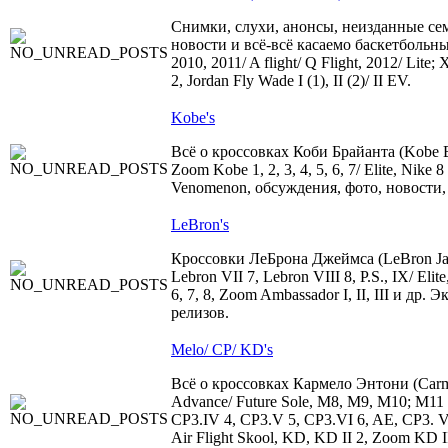
Снимки, слухи, анонсы, неизданные сем
новости и всё-всё касаемо баскетбольных 
2010, 2011/ A flight/ Q Flight, 2012/ Lit
2, Jordan Fly Wade I (1), II (2)/ II EV.
Kobe's
Всё о кроссовках Коби Брайанта (Kobe 
Zoom Kobe 1, 2, 3, 4, 5, 6, 7/ Elite, Nike 
Venomenon, обсуждения, фото, новости,
LeBron's
Кроссовки ЛеБрона Джеймса (LeBron Jame
Lebron VII 7, Lebron VIII 8, P.S., IX/ Elite
6, 7, 8, Zoom Ambassador I, II, III и др
релизов.
Melo/ CP/ KD's
Всё о кроссовках Кармело Энтони (Carme
Advance/ Future Sole, M8, M9, M10; M11 Кр
CP3.IV 4, CP3.V 5, CP3.VI 6, AE, CP3. V
Air Flight Skool, KD, KD II 2, Zoom KD II