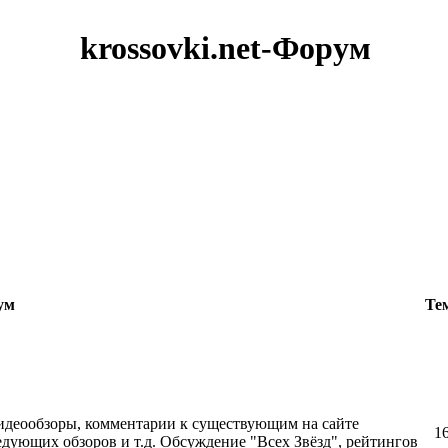
krossovki.net-Форум
ум
Те
идеообзоры, комментарии к существующим на сайте
1
дующих обзоров и т.д. Обсуждение "Всех Звёзд", рейтингов