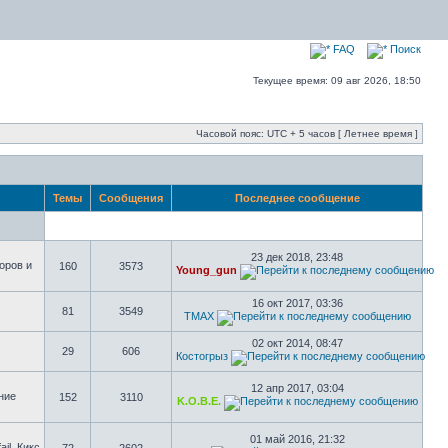
FAQ
Поиск
Текущее время: 09 авг 2026, 18:50
Часовой пояс: UTC + 5 часов [ Летнее время ]
Темы
Сообщения
Последнее сообщение
23 дек 2018, 23:48
оров и
160
3573
Young_gun
16 окт 2017, 03:36
81
3549
TMAX
02 окт 2014, 08:47
29
606
Костогрыз
12 апр 2017, 03:04
ние
152
3110
K.O.B.E.
01 май 2016, 21:32
il, Кикс