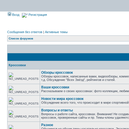
Вход
Регистрация
Сообщения без ответов
|
Активные темы
Список форумов
Кроссовки
Обзоры кроссовок
Обзоры кроссовок, написанные вами, видеообзоры, комме
т.д. Обсуждение "Всех Звёзд", рейтингов и статей.
Ваши кроссовки
Рассказываем о своих кроссовках: фото коллекции, люби
Новости мира кроссовок
Обсуждение всего того, что происходит в мире спортивной
Вопросы и ответы
Вопросы о работе сайта, кроссовках. Внимание! Не создав
кроссовок, проверенные сайты и пр. Темы-клоны удаляютс
Разное
Общаемся на общие темы касательно кроссовок. Эксклюзивы 