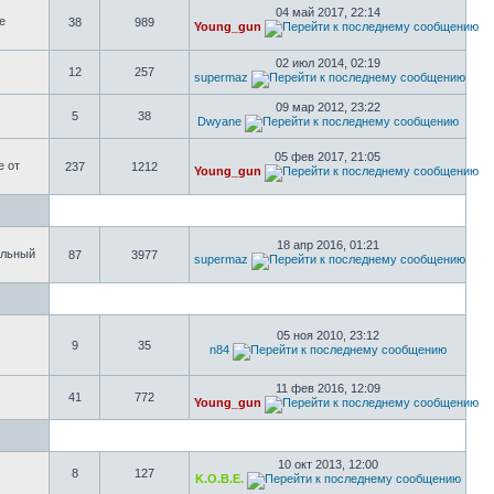
04 май 2017, 22:14
е
38
989
Young_gun
02 июл 2014, 02:19
12
257
supermaz
09 мар 2012, 23:22
5
38
Dwyane
05 фев 2017, 21:05
е от
237
1212
Young_gun
18 апр 2016, 01:21
ольный
87
3977
supermaz
05 ноя 2010, 23:12
9
35
n84
11 фев 2016, 12:09
41
772
Young_gun
10 окт 2013, 12:00
8
127
K.O.B.E.