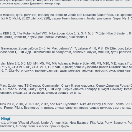
 рисуем кроссовки (дизайн), юмор и пр.
е мнение, даты релизов, последние новости и всё-всё касаемо баскетбольных кроссо
A flight/ Q Flight, 2012/ Lite; XX8 (28), серии Team Jumpman, Jordan postgame; Super.Fly 1, 
B8 1, 2, The Kobe, KobeTWO, Nike Zoom Kobe 1, 2, 3, 4, 5, 6, 7/ Elite, Nike 8 System, 9 El
ия, фото, новости, слухи, расцветки, сэмплы, эксклюзивы.
ration, Zoom LeBron 2 - 6, Air Max Lebron VII 7, Lebron VIII 8, P.S., IX/ Elite, Low, Lebr
om Ambassador I, II, III и др. Эксклюзивные расцветки, реклама, слухи, мнения, даты релизов.
dan Melo 1.5, 5.5, M3, M4, M5, M6, M7/ Advance/ Future Sole, M8, M9, M10; M11 Криса По
, CP3.V 5, CP3.VI 6, AE, CP3. VII 7, CP3.VIII, 2Quick; Кевина Дюранта (Kevin Durant): Nike Air
KD VI 6, 7, Elite Фото, слухи, ранние сэмплы, даты релизов, анонсы, новости, эксклюзивные
ac, Equipment, TS Creator/ Commander, Crazy 8, вся классика. Серия Деррика Роуза (D
e 4, D Rose 5 Boost, Crazy Light I, II, III и пр. Серия Двайта Ховарда (Dwight Howard): Beast
и, снимки, слухи, даты релизов, анонсы расцветок и пр.
 2008, 2010, 2011/ Elite, 2012, все Nike Hyperfuse, Nike Air Penny I-V, все Foams, VC I
empo, Force, Flight. Все новости, видео, слухи, сплетни, предстоящие релизы, сэмплы, ка
-Ning)
, Li-Ning (Way of Wade), Under Armour, k1x, New Balance, Fila, Avia, Pony, Saucony, P
, Akademics, Greedy Genius и всех прочих фирм...