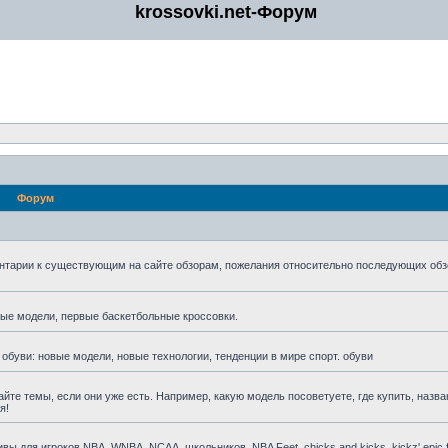
krossovki.net-Форум
Форум
нтарии к существующим на сайте обзорам, пожелания относительно последующих обз
мые модели, первые баскетбольные кроссовки.
 обуви: новые модели, новые технологии, тенденции в мире спорт. обуви
айте темы, если они уже есть. Например, какую модель посоветуете, где купить, назва
я!
для игроков NBA, WNBA, NCAA, школьников, NBA Feet, chicks and kicks, kickz' epic fa