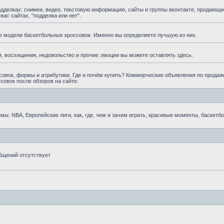
елках: снимки, видео, текстовую информацию, сайты и группы вконтакте, продающи
ас сайтах, "подделка или нет".
е модели баскетбольных кроссовок. Именно вы определяете лучшую из них.
, восхищения, недовольство и прочие эмоции вы можете оставлять здесь.
овок, формы и атрибутики. Где и почём купить? Коммерческие объявления по продаж
совок после обзоров на сайте.
ы: NBA, Европейские лиги, как, где, чем и зачем играть, красивые моменты, баскетб
бщений отсутствует