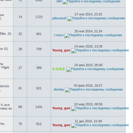
72
2602
n84
27 ноя 2014, 23:25
вок
74
1723
juliavasa5
2,
26 ноя 2014, 21:24
ite, 10,
22
661
t.more
14 июн 2016, 13:36
on 10,
28
709
Young_gun
ла
24 июн 2015, 05:00
 Flight
27
389
K.O.B.E.
03 фев 2016, 18:27
errick
41
621
diontey
,
02 мар 2015, 08:59
-V, все
89
1431
Young_gun
стомы не
11 дек 2016, 22:49
uma,
75
812
Young_gun