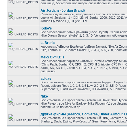
больница, баскетбольное видео, баскетбольные мячи, сами
Air Jordans (Jordan Brand)
Снимки, слухи, анонсы, неизданные семплы, кастомы, ваш
серии Air Jordans I 1 - XXIII 23, Air Jordan 2009, 2010, 2011/ 
Jordan Fly Wade I (1), II (2)/ II EV.
Kobe's
Всё о кроссовках Коби Брайанта (Kobe Bryant). Серии Adidas K
Nike Dream Season (Kobe) 1, 2, 3: ID, Venomenon, обсужден
LeBron's
Кроссовки ЛеБрона Джеймса (LeBron James): Nike Air Zoom Gene
Elite, Lebron 11, 12, Zoom Soldier 1, 2, 3, 4, 5, 6, 7, 8, Zo
Melo/ CP/ KD's
Всё о кроссовках Кармело Энтони (Carmelo Anthony): Air Jor
(Chris Paul): Jordan CP, CP3.II 2, CP3.III 3/ tribute, CP3.IV 4
Skool, KD, KD II 2, Zoom KD III 3, KD IV, 4, KD V, 5/ Elite, 
расцветки.
adidas
Всё что связано с кроссовками компании Ададас. Серии T-M
Rose): adizero Rose 1.0, 1.5, 1.5 Low, 2.0, 2.5, 3, 3.5, D Ros
Superbeast I, II, adiPower Howard 3, D Howard 4, 5. Новост
Nike
Всё что связано с кроссовками компании Найк: Nike Hyperdunk
Nike Payton, все Nike Air Barkley, Nike Pippen I-V, все Upt
попавшие на прилавки и пр.
Другие фирмы (Reebok, Converse, Under Armour, Li
Всё что связано с кроссовками компаний RBK, Converse, And1
Starbury, Dada, Ewing, Pro-Keds, LA Gear, Peak, Anta, Fubu