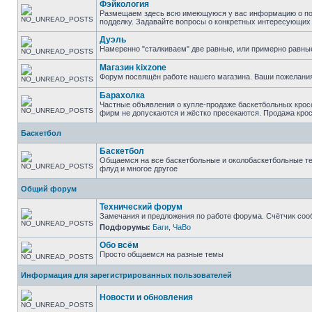
Фэйкология
Размещаем здесь всю имеющуюся у вас информацию о подд
подделку. Задавайте вопросы о конкретных интересующих в
Дуэль
Намеренно "сталкиваем" две равные, или примерно равны
Магазин kixzone
Форум посвящён работе нашего магазина. Ваши пожелания
Барахолка
Частные объявления о купле-продаже баскетбольных кросс
фирм не допускаются и жёстко пресекаются. Продажа крос
Баскетбол
Баскетбол
Общаемся на все баскетбольные и околобаскетбольные тем
флуд и многое другое
Общий форум
Технический форум
Замечания и предложения по работе форума. Счётчик соо
Подфорумы:
Баги
,
ЧаВо
Обо всём
Просто общаемся на разные темы
Информация для зарегистрированных пользователей
Новости и обновления