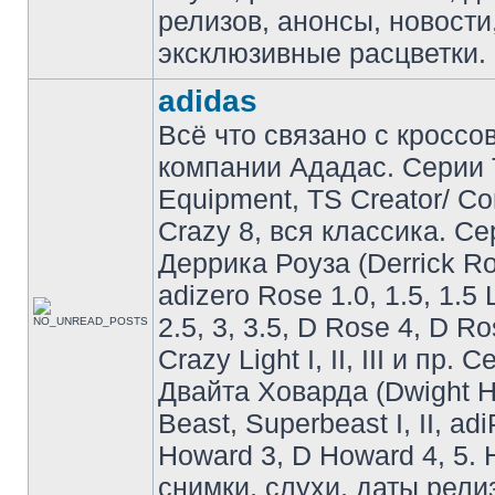
релизов, анонсы, новости
эксклюзивные расцветки.
adidas
Всё что связано с кроссо
компании Ададас. Серии 
Equipment, TS Creator/ C
Crazy 8, вся классика. С
Деррика Роуза (Derrick Ro
adizero Rose 1.0, 1.5, 1.5 
2.5, 3, 3.5, D Rose 4, D Ro
Crazy Light I, II, III и пр. 
Двайта Ховарда (Dwight H
Beast, Superbeast I, II, ad
Howard 3, D Howard 4, 5. 
снимки, слухи, даты рели