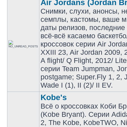
Air Jordans (Jordan B
Снимки, слухи, анонсы, 
семплы, кастомы, ваше м
даты релизов, последние 
всё-всё касаемо баскетб
кроссовок серии Air Jordan
XXIII 23, Air Jordan 2009, 
A flight/ Q Flight, 2012/ Lit
серии Team Jumpman, Jo
postgame; Super.Fly 1, 2, 
Wade I (1), II (2)/ II EV.
Kobe's
Всё о кроссовках Коби Б
(Kobe Bryant). Серии Adid
2, The Kobe, KobeTWO, N