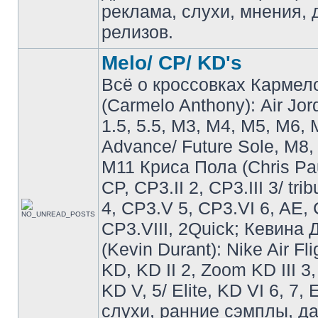
реклама, слухи, мнения, 
релизов.
Melo/ CP/ KD's
Всё о кроссовках Кармел
(Carmelo Anthony): Air Jo
1.5, 5.5, M3, M4, M5, M6, 
Advance/ Future Sole, M8,
M11 Криса Пола (Chris Pau
CP, CP3.II 2, CP3.III 3/ tri
4, CP3.V 5, CP3.VI 6, AE, 
CP3.VIII, 2Quick; Кевина
(Kevin Durant): Nike Air Fli
KD, KD II 2, Zoom KD III 3,
KD V, 5/ Elite, KD VI 6, 7, 
слухи, ранние сэмплы, д