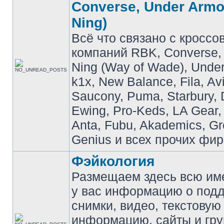
Converse, Under Armou
Ning)
Всё что связано с кроссо
компаний RBK, Converse, 
Ning (Way of Wade), Under
k1x, New Balance, Fila, Av
Saucony, Puma, Starbury, 
Ewing, Pro-Keds, LA Gear,
Anta, Fubu, Akademics, G
Genius и всех прочих фир
Фэйкология
Размещаем здесь всю и
у вас информацию о подд
снимки, видео, текстовую
информацию, сайты и гр