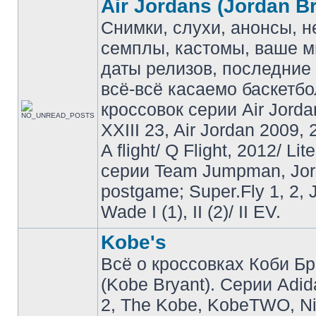
Air Jordans (Jordan B
Снимки, слухи, анонсы, 
семплы, кастомы, ваше м
даты релизов, последние 
всё-всё касаемо баскетб
кроссовок серии Air Jordan
XXIII 23, Air Jordan 2009, 
A flight/ Q Flight, 2012/ Lit
серии Team Jumpman, Jo
postgame; Super.Fly 1, 2, 
Wade I (1), II (2)/ II EV.
Kobe's
Всё о кроссовках Коби Б
(Kobe Bryant). Серии Adid
2, The Kobe, KobeTWO, N