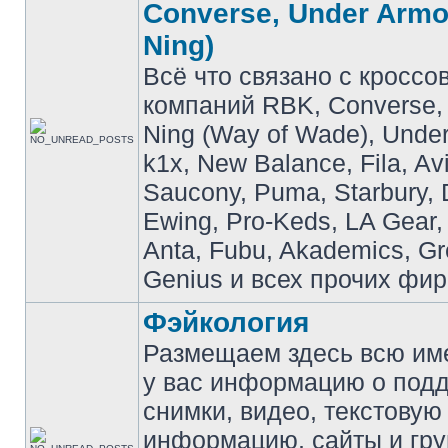
Converse, Under Armou
Ning)
Всё что связано с кроссо
компаний RBK, Converse, 
Ning (Way of Wade), Under
k1x, New Balance, Fila, Av
Saucony, Puma, Starbury, 
Ewing, Pro-Keds, LA Gear,
Anta, Fubu, Akademics, G
Genius и всех прочих фир
Фэйкология
Размещаем здесь всю и
у вас информацию о подд
снимки, видео, текстовую
информацию, сайты и гр