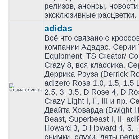
релизов, анонсы, новости
эксклюзивные расцветки.
adidas
Всё что связано с кроссо
компании Ададас. Серии 
Equipment, TS Creator/ C
Crazy 8, вся классика. С
Деррика Роуза (Derrick Ro
adizero Rose 1.0, 1.5, 1.5 
2.5, 3, 3.5, D Rose 4, D Ro
Crazy Light I, II, III и пр. 
Двайта Ховарда (Dwight H
Beast, Superbeast I, II, ad
Howard 3, D Howard 4, 5. 
снимки, слухи, даты рели