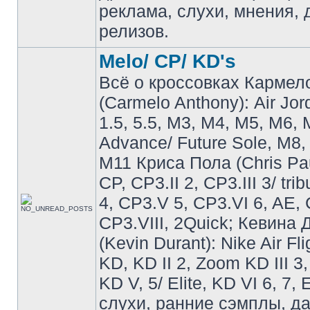
реклама, слухи, мнения, 
релизов.
Melo/ CP/ KD's
Всё о кроссовках Кармел
(Carmelo Anthony): Air Jo
1.5, 5.5, M3, M4, M5, M6, 
Advance/ Future Sole, M8,
M11 Криса Пола (Chris Pau
CP, CP3.II 2, CP3.III 3/ tri
4, CP3.V 5, CP3.VI 6, AE, 
CP3.VIII, 2Quick; Кевина
(Kevin Durant): Nike Air Fli
KD, KD II 2, Zoom KD III 3,
KD V, 5/ Elite, KD VI 6, 7, 
слухи, ранние сэмплы, д