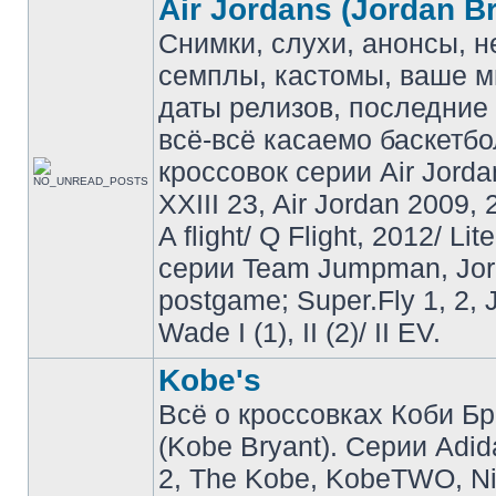
Air Jordans (Jordan B
Снимки, слухи, анонсы, 
семплы, кастомы, ваше м
даты релизов, последние 
всё-всё касаемо баскетб
кроссовок серии Air Jordan
XXIII 23, Air Jordan 2009, 
A flight/ Q Flight, 2012/ Lit
серии Team Jumpman, Jo
postgame; Super.Fly 1, 2, 
Wade I (1), II (2)/ II EV.
Kobe's
Всё о кроссовках Коби Б
(Kobe Bryant). Серии Adid
2, The Kobe, KobeTWO, N