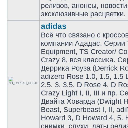
релизов, анонсы, новости
эксклюзивные расцветки.
adidas
Всё что связано с кроссо
компании Ададас. Серии 
Equipment, TS Creator/ C
Crazy 8, вся классика. С
Деррика Роуза (Derrick Ro
adizero Rose 1.0, 1.5, 1.5 
2.5, 3, 3.5, D Rose 4, D Ro
Crazy Light I, II, III и пр. 
Двайта Ховарда (Dwight H
Beast, Superbeast I, II, ad
Howard 3, D Howard 4, 5. 
снимки, слухи, даты рели