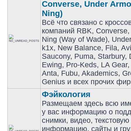
Converse, Under Armou
Ning)
Всё что связано с кроссо
компаний RBK, Converse, 
Ning (Way of Wade), Under
k1x, New Balance, Fila, Av
Saucony, Puma, Starbury, 
Ewing, Pro-Keds, LA Gear,
Anta, Fubu, Akademics, G
Genius и всех прочих фир
Фэйкология
Размещаем здесь всю и
у вас информацию о подд
снимки, видео, текстовую
информацию, сайты и гр