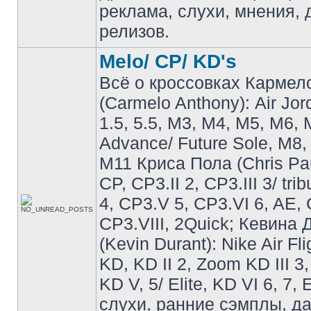
реклама, слухи, мнения, 
релизов.
Melo/ CP/ KD's
Всё о кроссовках Кармел
(Carmelo Anthony): Air Jo
1.5, 5.5, M3, M4, M5, M6, 
Advance/ Future Sole, M8,
M11 Криса Пола (Chris Pau
CP, CP3.II 2, CP3.III 3/ tri
4, CP3.V 5, CP3.VI 6, AE, 
CP3.VIII, 2Quick; Кевина
(Kevin Durant): Nike Air Fli
KD, KD II 2, Zoom KD III 3,
KD V, 5/ Elite, KD VI 6, 7, 
слухи, ранние сэмплы, д