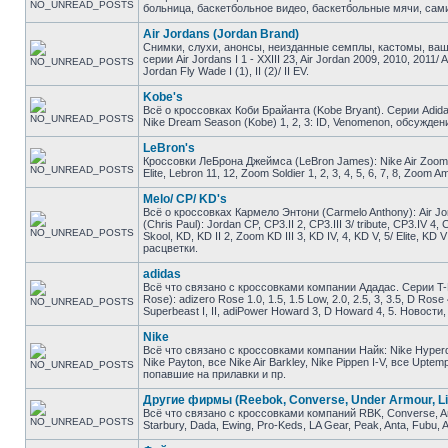
больница, баскетбольное видео, баскетбольные мячи, сами
Air Jordans (Jordan Brand)
Снимки, слухи, анонсы, неизданные семплы, кастомы, ваш
серии Air Jordans I 1 - XXIII 23, Air Jordan 2009, 2010, 2011/ 
Jordan Fly Wade I (1), II (2)/ II EV.
Kobe's
Всё о кроссовках Коби Брайанта (Kobe Bryant). Серии Adidas K
Nike Dream Season (Kobe) 1, 2, 3: ID, Venomenon, обсужден
LeBron's
Кроссовки ЛеБрона Джеймса (LeBron James): Nike Air Zoom Gene
Elite, Lebron 11, 12, Zoom Soldier 1, 2, 3, 4, 5, 6, 7, 8, Zo
Melo/ CP/ KD's
Всё о кроссовках Кармело Энтони (Carmelo Anthony): Air Jor
(Chris Paul): Jordan CP, CP3.II 2, CP3.III 3/ tribute, CP3.IV 4
Skool, KD, KD II 2, Zoom KD III 3, KD IV, 4, KD V, 5/ Elite, 
расцветки.
adidas
Всё что связано с кроссовками компании Ададас. Серии T-M
Rose): adizero Rose 1.0, 1.5, 1.5 Low, 2.0, 2.5, 3, 3.5, D Ros
Superbeast I, II, adiPower Howard 3, D Howard 4, 5. Новост
Nike
Всё что связано с кроссовками компании Найк: Nike Hyperdunk
Nike Payton, все Nike Air Barkley, Nike Pippen I-V, все Upt
попавшие на прилавки и пр.
Другие фирмы (Reebok, Converse, Under Armour, Li
Всё что связано с кроссовками компаний RBK, Converse, And1
Starbury, Dada, Ewing, Pro-Keds, LA Gear, Peak, Anta, Fubu