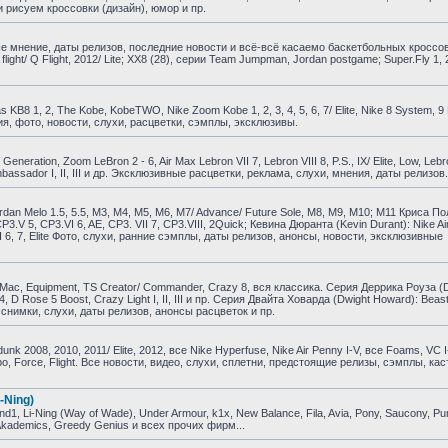
 рисуем кроссовки (дизайн), юмор и пр.
е мнение, даты релизов, последние новости и всё-всё касаемо баскетбольных кроссо
A flight/ Q Flight, 2012/ Lite; XX8 (28), серии Team Jumpman, Jordan postgame; Super.Fly 1, 
B8 1, 2, The Kobe, KobeTWO, Nike Zoom Kobe 1, 2, 3, 4, 5, 6, 7/ Elite, Nike 8 System, 9 El
ия, фото, новости, слухи, расцветки, сэмплы, эксклюзивы.
ration, Zoom LeBron 2 - 6, Air Max Lebron VII 7, Lebron VIII 8, P.S., IX/ Elite, Low, Lebr
om Ambassador I, II, III и др. Эксклюзивные расцветки, реклама, слухи, мнения, даты релизов.
dan Melo 1.5, 5.5, M3, M4, M5, M6, M7/ Advance/ Future Sole, M8, M9, M10; M11 Криса По
, CP3.V 5, CP3.VI 6, AE, CP3. VII 7, CP3.VIII, 2Quick; Кевина Дюранта (Kevin Durant): Nike Air
KD VI 6, 7, Elite Фото, слухи, ранние сэмплы, даты релизов, анонсы, новости, эксклюзивные
ac, Equipment, TS Creator/ Commander, Crazy 8, вся классика. Серия Деррика Роуза (D
e 4, D Rose 5 Boost, Crazy Light I, II, III и пр. Серия Двайта Ховарда (Dwight Howard): Beast
и, снимки, слухи, даты релизов, анонсы расцветок и пр.
 2008, 2010, 2011/ Elite, 2012, все Nike Hyperfuse, Nike Air Penny I-V, все Foams, VC I
empo, Force, Flight. Все новости, видео, слухи, сплетни, предстоящие релизы, сэмплы, ка
-Ning)
, Li-Ning (Way of Wade), Under Armour, k1x, New Balance, Fila, Avia, Pony, Saucony, P
, Akademics, Greedy Genius и всех прочих фирм...