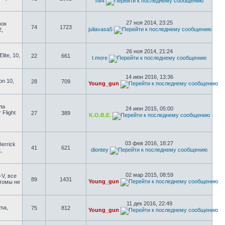
n84
27 ноя 2014, 23:25
вок
74
1723
juliavasa5
2,
26 ноя 2014, 21:24
ite, 10,
22
661
t.more
14 июн 2016, 13:36
on 10,
28
709
Young_gun
ла
24 июн 2015, 05:00
 Flight
27
389
K.O.B.E.
03 фев 2016, 18:27
errick
41
621
diontey
,
02 мар 2015, 08:59
-V, все
89
1431
Young_gun
стомы не
11 дек 2016, 22:49
uma,
75
812
Young_gun