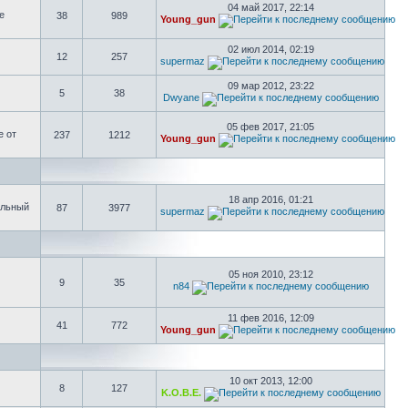
04 май 2017, 22:14
е
38
989
Young_gun
02 июл 2014, 02:19
12
257
supermaz
09 мар 2012, 23:22
5
38
Dwyane
05 фев 2017, 21:05
е от
237
1212
Young_gun
18 апр 2016, 01:21
ольный
87
3977
supermaz
05 ноя 2010, 23:12
9
35
n84
11 фев 2016, 12:09
41
772
Young_gun
10 окт 2013, 12:00
8
127
K.O.B.E.