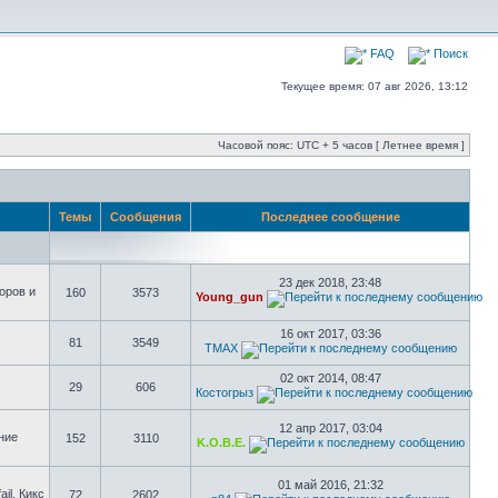
FAQ
Поиск
Текущее время: 07 авг 2026, 13:12
Часовой пояс: UTC + 5 часов [ Летнее время ]
Темы
Сообщения
Последнее сообщение
23 дек 2018, 23:48
оров и
160
3573
Young_gun
16 окт 2017, 03:36
81
3549
TMAX
02 окт 2014, 08:47
29
606
Костогрыз
12 апр 2017, 03:04
ние
152
3110
K.O.B.E.
01 май 2016, 21:32
il, Кикс
72
2602