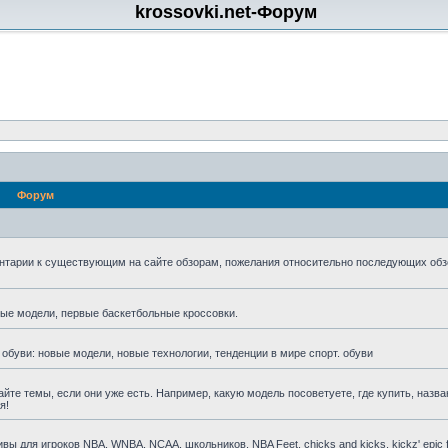
krossovki.net-Форум
Форум
нтарии к существующим на сайте обзорам, пожелания относительно последующих обз
мые модели, первые баскетбольные кроссовки.
 обуви: новые модели, новые технологии, тенденции в мире спорт. обуви
айте темы, если они уже есть. Например, какую модель посоветуете, где купить, назва
я!
для игроков NBA, WNBA, NCAA, школьников, NBA Feet, chicks and kicks, kickz' epic fa