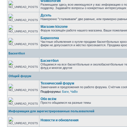
Фэйкология
Размещаем здесь всю имеющуюся у вас информацию о подд
подделку. Задавайте вопросы о конкретных интересующих в
Дуэль
Намеренно "сталкиваем" две равные, или примерно равны
Магазин kixzone
Форум посвящён работе нашего магазина. Ваши пожелания
Барахолка
Частные объявления о купле-продаже баскетбольных кросс
фирм не допускаются и жёстко пресекаются. Продажа крос
Баскетбол
Баскетбол
Общаемся на все баскетбольные и околобаскетбольные тем
флуд и многое другое
Общий форум
Технический форум
Замечания и предложения по работе форума. Счётчик соо
Подфорумы:
Баги
,
ЧаВо
Обо всём
Просто общаемся на разные темы
Информация для зарегистрированных пользователей
Новости и обновления