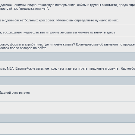
елках: снимки, видео, текстовую информацию, сайты и группы вконтакте, продающи
ас сайтах, "подделка или нет".
е модели баскетбольных кроссовок. Именно вы определяете лучшую из них.
, восхищения, недовольство и прочие эмоции вы можете оставлять здесь.
овок, формы и атрибутики. Где и почём купить? Коммерческие объявления по продаж
совок после обзоров на сайте.
ы: NBA, Европейские лиги, как, где, чем и зачем играть, красивые моменты, баскетб
бщений отсутствует