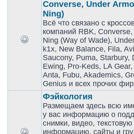
Converse, Under Armou
Ning)
Всё что связано с кроссо
компаний RBK, Converse, 
Ning (Way of Wade), Under
k1x, New Balance, Fila, Av
Saucony, Puma, Starbury, 
Ewing, Pro-Keds, LA Gear,
Anta, Fubu, Akademics, G
Genius и всех прочих фир
Фэйкология
Размещаем здесь всю и
у вас информацию о подд
снимки, видео, текстовую
информацию, сайты и гр