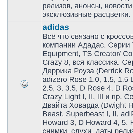
релизов, анонсы, новости
эксклюзивные расцветки.
adidas
Всё что связано с кроссо
компании Ададас. Серии 
Equipment, TS Creator/ C
Crazy 8, вся классика. С
Деррика Роуза (Derrick Ro
adizero Rose 1.0, 1.5, 1.5 
2.5, 3, 3.5, D Rose 4, D Ro
Crazy Light I, II, III и пр. 
Двайта Ховарда (Dwight H
Beast, Superbeast I, II, ad
Howard 3, D Howard 4, 5. 
снимки, слухи, даты рели