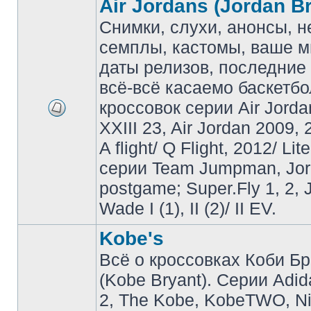
Air Jordans (Jordan B
Снимки, слухи, анонсы, 
семплы, кастомы, ваше м
даты релизов, последние 
всё-всё касаемо баскетб
кроссовок серии Air Jordan
XXIII 23, Air Jordan 2009, 
A flight/ Q Flight, 2012/ Lit
серии Team Jumpman, Jo
postgame; Super.Fly 1, 2, 
Wade I (1), II (2)/ II EV.
Kobe's
Всё о кроссовках Коби Б
(Kobe Bryant). Серии Adid
2, The Kobe, KobeTWO, N