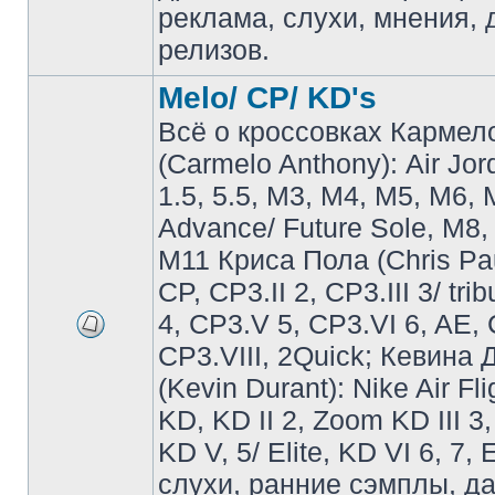
реклама, слухи, мнения, 
релизов.
Melo/ CP/ KD's
Всё о кроссовках Кармел
(Carmelo Anthony): Air Jo
1.5, 5.5, M3, M4, M5, M6, 
Advance/ Future Sole, M8,
M11 Криса Пола (Chris Pau
CP, CP3.II 2, CP3.III 3/ tri
4, CP3.V 5, CP3.VI 6, AE, 
CP3.VIII, 2Quick; Кевина
(Kevin Durant): Nike Air Fli
KD, KD II 2, Zoom KD III 3,
KD V, 5/ Elite, KD VI 6, 7, 
слухи, ранние сэмплы, д