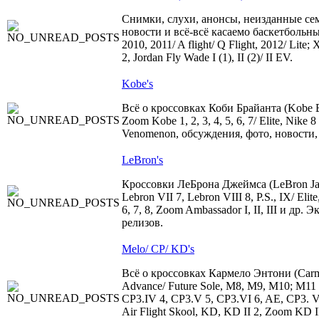
Снимки, слухи, анонсы, неизданные сем
новости и всё-всё касаемо баскетбольных 
2010, 2011/ A flight/ Q Flight, 2012/ Lit
2, Jordan Fly Wade I (1), II (2)/ II EV.
Kobe's
Всё о кроссовках Коби Брайанта (Kobe 
Zoom Kobe 1, 2, 3, 4, 5, 6, 7/ Elite, Nike 
Venomenon, обсуждения, фото, новости,
LeBron's
Кроссовки ЛеБрона Джеймса (LeBron Jame
Lebron VII 7, Lebron VIII 8, P.S., IX/ Elite
6, 7, 8, Zoom Ambassador I, II, III и др
релизов.
Melo/ CP/ KD's
Всё о кроссовках Кармело Энтони (Carme
Advance/ Future Sole, M8, M9, M10; M11 Кр
CP3.IV 4, CP3.V 5, CP3.VI 6, AE, CP3. V
Air Flight Skool, KD, KD II 2, Zoom KD II