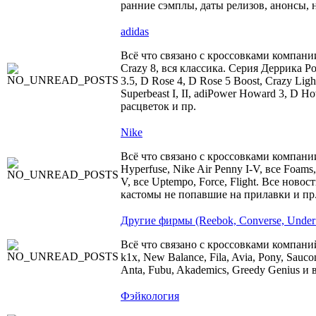
ранние сэмплы, даты релизов, анонсы, 
adidas
Всё что связано с кроссовками компани
Crazy 8, вся классика. Серия Деррика Роуза
3.5, D Rose 4, D Rose 5 Boost, Crazy Ligh
Superbeast I, II, adiPower Howard 3, D 
расцветок и пр.
Nike
Всё что связано с кроссовками компании 
Hyperfuse, Nike Air Penny I-V, все Foams,
V, все Uptempo, Force, Flight. Все ново
кастомы не попавшие на прилавки и пр
Другие фирмы (Reebok, Converse, Under 
Всё что связано с кроссовками компаний
k1x, New Balance, Fila, Avia, Pony, Sauco
Anta, Fubu, Akademics, Greedy Genius и 
Фэйкология