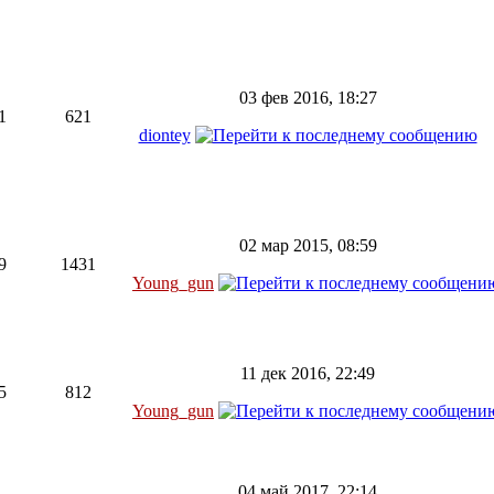
03 фев 2016, 18:27
1
621
diontey
02 мар 2015, 08:59
9
1431
Young_gun
11 дек 2016, 22:49
5
812
Young_gun
04 май 2017, 22:14