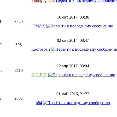
Young_gun
16 окт 2017, 03:36
1
3549
TMAX
02 окт 2014, 08:47
9
606
Костогрыз
12 апр 2017, 03:04
52
3110
K.O.B.E.
01 май 2016, 21:32
2
2602
n84