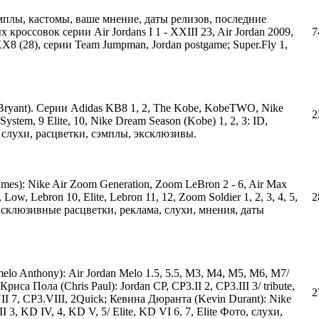
плы, кастомы, ваше мнение, даты релизов, последние
кроссовок серии Air Jordans I 1 - XXIII 23, Air Jordan 2009,
7
e; XX8 (28), серии Team Jumpman, Jordan postgame; Super.Fly 1,
Bryant). Серии Adidas KB8 1, 2, The Kobe, KobeTWO, Nike
2
8 System, 9 Elite, 10, Nike Dream Season (Kobe) 1, 2, 3: ID,
 слухи, расцветки, сэмплы, эксклюзивы.
s): Nike Air Zoom Generation, Zoom LeBron 2 - 6, Air Max
, Low, Lebron 10, Elite, Lebron 11, 12, Zoom Soldier 1, 2, 3, 4, 5,
2
. Эксклюзивные расцветки, реклама, слухи, мнения, даты
lo Anthony): Air Jordan Melo 1.5, 5.5, M3, M4, M5, M6, M7/
иса Пола (Chris Paul): Jordan CP, CP3.II 2, CP3.III 3/ tribute,
2
II 7, CP3.VIII, 2Quick; Кевина Дюранта (Kevin Durant): Nike
I 3, KD IV, 4, KD V, 5/ Elite, KD VI 6, 7, Elite Фото, слухи,