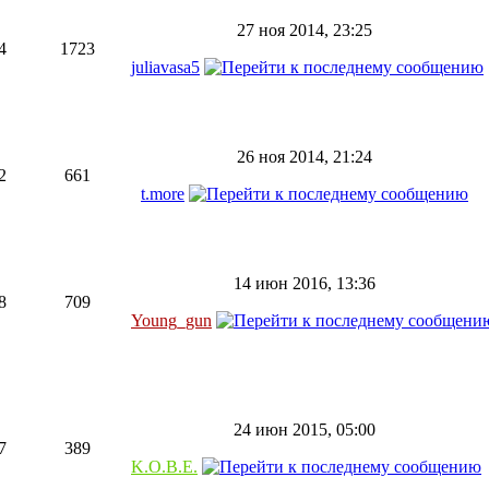
27 ноя 2014, 23:25
4
1723
juliavasa5
26 ноя 2014, 21:24
2
661
t.more
14 июн 2016, 13:36
8
709
Young_gun
24 июн 2015, 05:00
7
389
K.O.B.E.