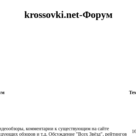
krossovki.net-Форум
ум
Те
идеообзоры, комментарии к существующим на сайте
1
дующих обзоров и т.д. Обсуждение "Всех Звёзд", рейтингов