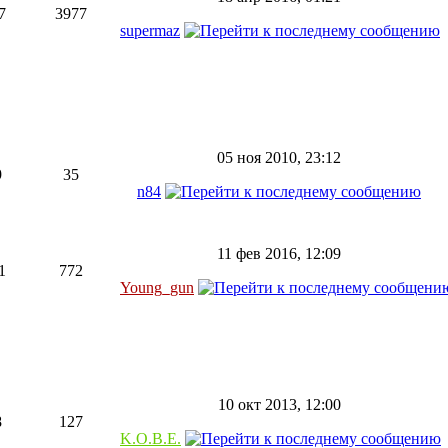
7
3977
supermaz
05 ноя 2010, 23:12
9
35
n84
11 фев 2016, 12:09
1
772
Young_gun
10 окт 2013, 12:00
8
127
K.O.B.E.