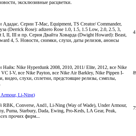
новости, эксклюзивные расцветки.
и Ададас. Серии T-Mac, Equipment, TS Creator/ Commander,
 (Derrick Rose): adizero Rose 1.0, 1.5, 1.5 Low, 2.0, 2.5, 3,
4
t I, II, III и пр. Серия Двайта Ховарда (Dwight Howard): Beast,
Howard 4, 5. Новости, снимки, слухи, даты релизов, анонсы
Найк: Nike Hyperdunk 2008, 2010, 2011/ Elite, 2012, все Nike
 VC I-V, все Nike Payton, все Nike Air Barkley, Nike Pippen I-
8
сти, видео, слухи, сплетни, предстоящие релизы, сэмплы,
.
Armour, Li-Ning)
 RBK, Converse, And1, Li-Ning (Way of Wade), Under Armour,
7
ny, Puma, Starbury, Dada, Ewing, Pro-Keds, LA Gear, Peak,
всех прочих фирм...