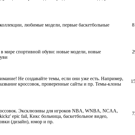
о коллекции, любимые модели, первые баскетбольные
8
 в мире спортивной обуви: новые модели, новые
2
буви
нимание! Не создавайте темы, если они уже есть. Например,
1
 название кроссовок, проверенные сайты и пр. Темы-клоны
кроссовок. Эксклюзивы для игроков NBA, WNBA, NCAA,
7
kickz' epic fail, Кикс больница, баскетбольное видео,
овки (дизайн), юмор и пр.