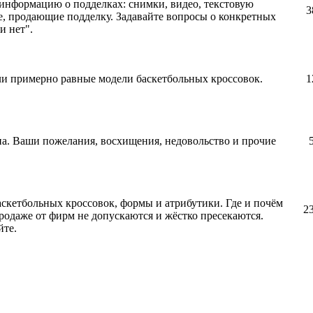
информацию о подделках: снимки, видео, текстовую
3
, продающие подделку. Задавайте вопросы о конкретных
и нет".
ли примерно равные модели баскетбольных кроссовок.
1
.
а. Ваши пожелания, восхищения, недовольство и прочие
аскетбольных кроссовок, формы и атрибутики. Где и почём
2
родаже от фирм не допускаются и жёстко пресекаются.
йте.