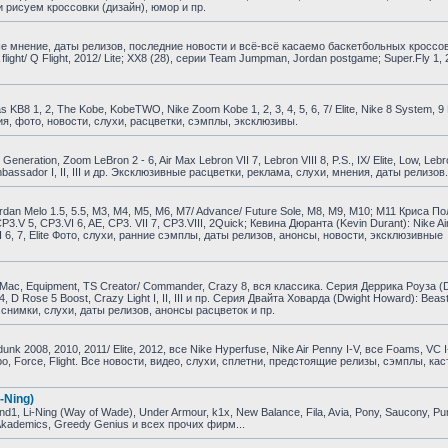
 рисуем кроссовки (дизайн), юмор и пр.
е мнение, даты релизов, последние новости и всё-всё касаемо баскетбольных кроссо
A flight/ Q Flight, 2012/ Lite; XX8 (28), серии Team Jumpman, Jordan postgame; Super.Fly 1, 
B8 1, 2, The Kobe, KobeTWO, Nike Zoom Kobe 1, 2, 3, 4, 5, 6, 7/ Elite, Nike 8 System, 9 El
ия, фото, новости, слухи, расцветки, сэмплы, эксклюзивы.
ration, Zoom LeBron 2 - 6, Air Max Lebron VII 7, Lebron VIII 8, P.S., IX/ Elite, Low, Lebr
om Ambassador I, II, III и др. Эксклюзивные расцветки, реклама, слухи, мнения, даты релизов.
dan Melo 1.5, 5.5, M3, M4, M5, M6, M7/ Advance/ Future Sole, M8, M9, M10; M11 Криса По
, CP3.V 5, CP3.VI 6, AE, CP3. VII 7, CP3.VIII, 2Quick; Кевина Дюранта (Kevin Durant): Nike Air
KD VI 6, 7, Elite Фото, слухи, ранние сэмплы, даты релизов, анонсы, новости, эксклюзивные
ac, Equipment, TS Creator/ Commander, Crazy 8, вся классика. Серия Деррика Роуза (D
e 4, D Rose 5 Boost, Crazy Light I, II, III и пр. Серия Двайта Ховарда (Dwight Howard): Beast
и, снимки, слухи, даты релизов, анонсы расцветок и пр.
 2008, 2010, 2011/ Elite, 2012, все Nike Hyperfuse, Nike Air Penny I-V, все Foams, VC I
empo, Force, Flight. Все новости, видео, слухи, сплетни, предстоящие релизы, сэмплы, ка
-Ning)
, Li-Ning (Way of Wade), Under Armour, k1x, New Balance, Fila, Avia, Pony, Saucony, P
, Akademics, Greedy Genius и всех прочих фирм...