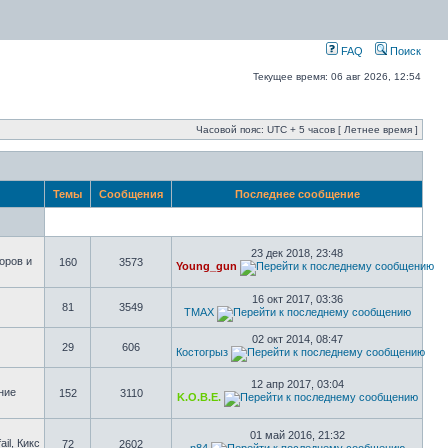
FAQ
Поиск
Текущее время: 06 авг 2026, 12:54
Часовой пояс: UTC + 5 часов [ Летнее время ]
Темы
Сообщения
Последнее сообщение
23 дек 2018, 23:48
оров и
160
3573
Young_gun
16 окт 2017, 03:36
81
3549
TMAX
02 окт 2014, 08:47
29
606
Костогрыз
12 апр 2017, 03:04
ние
152
3110
K.O.B.E.
01 май 2016, 21:32
il, Кикс
72
2602