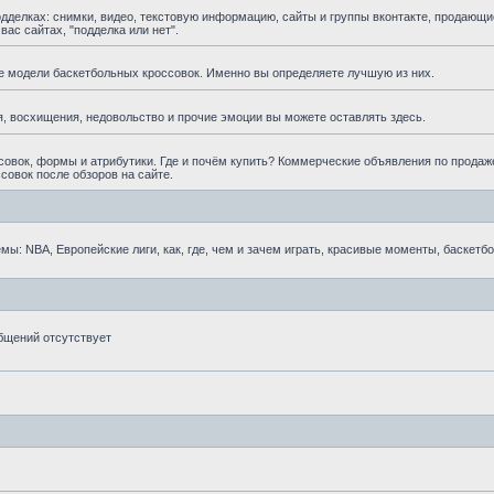
елках: снимки, видео, текстовую информацию, сайты и группы вконтакте, продающи
ас сайтах, "подделка или нет".
е модели баскетбольных кроссовок. Именно вы определяете лучшую из них.
, восхищения, недовольство и прочие эмоции вы можете оставлять здесь.
овок, формы и атрибутики. Где и почём купить? Коммерческие объявления по продаж
совок после обзоров на сайте.
ы: NBA, Европейские лиги, как, где, чем и зачем играть, красивые моменты, баскетб
бщений отсутствует