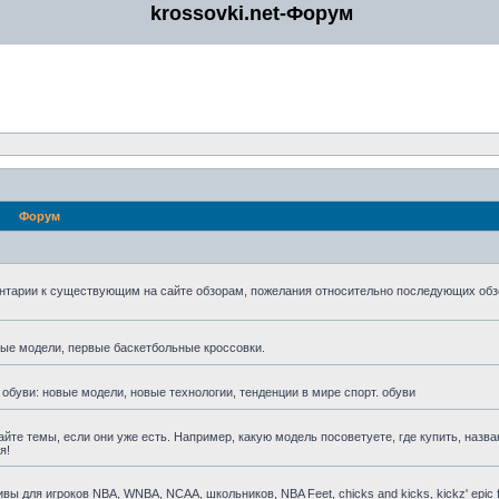
krossovki.net-Форум
Форум
нтарии к существующим на сайте обзорам, пожелания относительно последующих обз
мые модели, первые баскетбольные кроссовки.
 обуви: новые модели, новые технологии, тенденции в мире спорт. обуви
айте темы, если они уже есть. Например, какую модель посоветуете, где купить, назва
я!
для игроков NBA, WNBA, NCAA, школьников, NBA Feet, chicks and kicks, kickz' epic fa