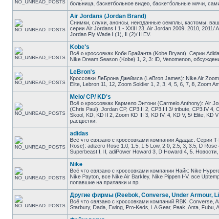
больница, баскетбольное видео, баскетбольные мячи, сами
Air Jordans (Jordan Brand)
Снимки, слухи, анонсы, неизданные семплы, кастомы, ваш
серии Air Jordans I 1 - XXIII 23, Air Jordan 2009, 2010, 2011/ 
Jordan Fly Wade I (1), II (2)/ II EV.
Kobe's
Всё о кроссовках Коби Брайанта (Kobe Bryant). Серии Adidas K
Nike Dream Season (Kobe) 1, 2, 3: ID, Venomenon, обсужден
LeBron's
Кроссовки ЛеБрона Джеймса (LeBron James): Nike Air Zoom Gene
Elite, Lebron 11, 12, Zoom Soldier 1, 2, 3, 4, 5, 6, 7, 8, Zo
Melo/ CP/ KD's
Всё о кроссовках Кармело Энтони (Carmelo Anthony): Air Jor
(Chris Paul): Jordan CP, CP3.II 2, CP3.III 3/ tribute, CP3.IV 4
Skool, KD, KD II 2, Zoom KD III 3, KD IV, 4, KD V, 5/ Elite, 
расцветки.
adidas
Всё что связано с кроссовками компании Ададас. Серии T-M
Rose): adizero Rose 1.0, 1.5, 1.5 Low, 2.0, 2.5, 3, 3.5, D Ros
Superbeast I, II, adiPower Howard 3, D Howard 4, 5. Новост
Nike
Всё что связано с кроссовками компании Найк: Nike Hyperdunk
Nike Payton, все Nike Air Barkley, Nike Pippen I-V, все Upt
попавшие на прилавки и пр.
Другие фирмы (Reebok, Converse, Under Armour, Li
Всё что связано с кроссовками компаний RBK, Converse, And1
Starbury, Dada, Ewing, Pro-Keds, LA Gear, Peak, Anta, Fubu