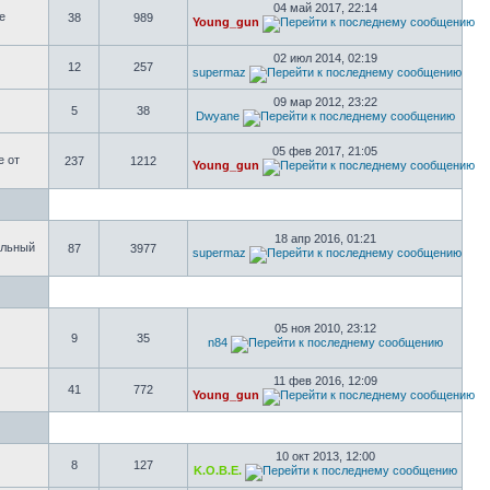
04 май 2017, 22:14
е
38
989
Young_gun
02 июл 2014, 02:19
12
257
supermaz
09 мар 2012, 23:22
5
38
Dwyane
05 фев 2017, 21:05
е от
237
1212
Young_gun
18 апр 2016, 01:21
ольный
87
3977
supermaz
05 ноя 2010, 23:12
9
35
n84
11 фев 2016, 12:09
41
772
Young_gun
10 окт 2013, 12:00
8
127
K.O.B.E.