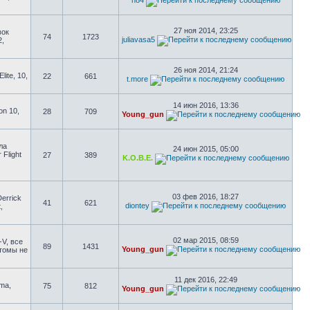
n84
27 ноя 2014, 23:25
вок
74
1723
juliavasa5
2,
26 ноя 2014, 21:24
ite, 10,
22
661
t.more
14 июн 2016, 13:36
on 10,
28
709
Young_gun
ла
24 июн 2015, 05:00
 Flight
27
389
K.O.B.E.
03 фев 2016, 18:27
errick
41
621
diontey
,
02 мар 2015, 08:59
-V, все
89
1431
Young_gun
стомы не
11 дек 2016, 22:49
uma,
75
812
Young_gun