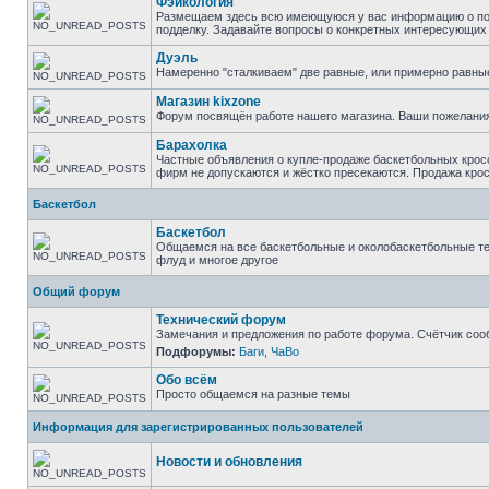
Фэйкология
Размещаем здесь всю имеющуюся у вас информацию о подд
подделку. Задавайте вопросы о конкретных интересующих в
Дуэль
Намеренно "сталкиваем" две равные, или примерно равны
Магазин kixzone
Форум посвящён работе нашего магазина. Ваши пожелания
Барахолка
Частные объявления о купле-продаже баскетбольных кросс
фирм не допускаются и жёстко пресекаются. Продажа крос
Баскетбол
Баскетбол
Общаемся на все баскетбольные и околобаскетбольные тем
флуд и многое другое
Общий форум
Технический форум
Замечания и предложения по работе форума. Счётчик соо
Подфорумы:
Баги
,
ЧаВо
Обо всём
Просто общаемся на разные темы
Информация для зарегистрированных пользователей
Новости и обновления