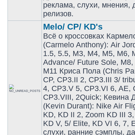
реклама, слухи, мнения, 
релизов.
Melo/ CP/ KD's
Всё о кроссовках Кармел
(Carmelo Anthony): Air Jo
1.5, 5.5, M3, M4, M5, M6, 
Advance/ Future Sole, M8,
M11 Криса Пола (Chris Pau
CP, CP3.II 2, CP3.III 3/ tri
4, CP3.V 5, CP3.VI 6, AE, 
CP3.VIII, 2Quick; Кевина
(Kevin Durant): Nike Air Fli
KD, KD II 2, Zoom KD III 3,
KD V, 5/ Elite, KD VI 6, 7, 
слухи, ранние сэмплы, д