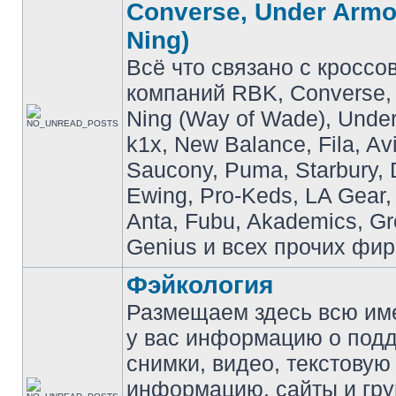
Converse, Under Armou
Ning)
Всё что связано с кроссо
компаний RBK, Converse, 
Ning (Way of Wade), Under
k1x, New Balance, Fila, Av
Saucony, Puma, Starbury, 
Ewing, Pro-Keds, LA Gear,
Anta, Fubu, Akademics, G
Genius и всех прочих фир
Фэйкология
Размещаем здесь всю и
у вас информацию о подд
снимки, видео, текстовую
информацию, сайты и гр