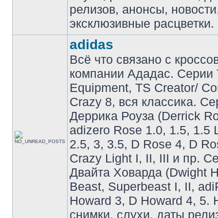
релизов, анонсы, новости
эксклюзивные расцветки.
adidas
Всё что связано с кроссо
компании Ададас. Серии 
Equipment, TS Creator/ C
Crazy 8, вся классика. С
Деррика Роуза (Derrick Ro
adizero Rose 1.0, 1.5, 1.5 
2.5, 3, 3.5, D Rose 4, D Ro
Crazy Light I, II, III и пр. 
Двайта Ховарда (Dwight H
Beast, Superbeast I, II, ad
Howard 3, D Howard 4, 5. 
снимки, слухи, даты рели