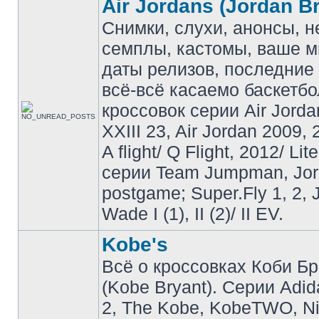
Air Jordans (Jordan B
Снимки, слухи, анонсы, 
семплы, кастомы, ваше м
даты релизов, последние 
всё-всё касаемо баскетб
кроссовок серии Air Jordan
XXIII 23, Air Jordan 2009, 
A flight/ Q Flight, 2012/ Lit
серии Team Jumpman, Jo
postgame; Super.Fly 1, 2, 
Wade I (1), II (2)/ II EV.
Kobe's
Всё о кроссовках Коби Б
(Kobe Bryant). Серии Adid
2, The Kobe, KobeTWO, N