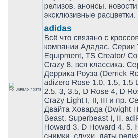
релизов, анонсы, новости
эксклюзивные расцветки.
adidas
Всё что связано с кроссо
компании Ададас. Серии 
Equipment, TS Creator/ C
Crazy 8, вся классика. С
Деррика Роуза (Derrick Ro
adizero Rose 1.0, 1.5, 1.5 
2.5, 3, 3.5, D Rose 4, D Ro
Crazy Light I, II, III и пр. 
Двайта Ховарда (Dwight H
Beast, Superbeast I, II, ad
Howard 3, D Howard 4, 5. 
снимки, слухи, даты рели