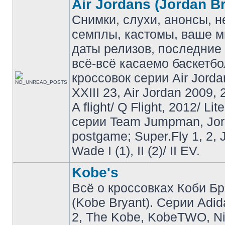
Air Jordans (Jordan B
Снимки, слухи, анонсы, 
семплы, кастомы, ваше м
даты релизов, последние 
всё-всё касаемо баскетб
кроссовок серии Air Jordan
XXIII 23, Air Jordan 2009, 
A flight/ Q Flight, 2012/ Lit
серии Team Jumpman, Jo
postgame; Super.Fly 1, 2, 
Wade I (1), II (2)/ II EV.
Kobe's
Всё о кроссовках Коби Б
(Kobe Bryant). Серии Adid
2, The Kobe, KobeTWO, N