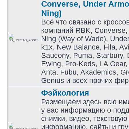
Converse, Under Armou
Ning)
Всё что связано с кроссо
компаний RBK, Converse, 
Ning (Way of Wade), Under
k1x, New Balance, Fila, Av
Saucony, Puma, Starbury, 
Ewing, Pro-Keds, LA Gear,
Anta, Fubu, Akademics, G
Genius и всех прочих фир
Фэйкология
Размещаем здесь всю и
у вас информацию о подд
снимки, видео, текстовую
информацию, сайты и гр