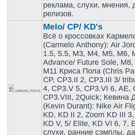
реклама, слухи, мнения, 
релизов.
Melo/ CP/ KD's
Всё о кроссовках Кармел
(Carmelo Anthony): Air Jo
1.5, 5.5, M3, M4, M5, M6, 
Advance/ Future Sole, M8,
M11 Криса Пола (Chris Pau
CP, CP3.II 2, CP3.III 3/ tri
4, CP3.V 5, CP3.VI 6, AE, 
CP3.VIII, 2Quick; Кевина
(Kevin Durant): Nike Air Fli
KD, KD II 2, Zoom KD III 3,
KD V, 5/ Elite, KD VI 6, 7, 
слухи, ранние сэмплы, д