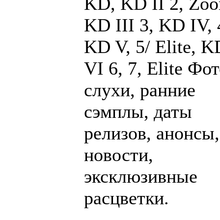
KD, KD II 2, Zo
KD III 3, KD IV, 
KD V, 5/ Elite, K
VI 6, 7, Elite Фот
слухи, ранние
сэмплы, даты
релизов, анонсы,
новости,
эксклюзивные
расцветки.