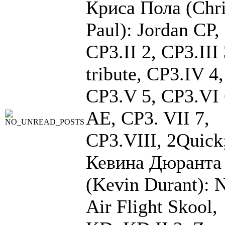
Криса Пола (Chr
Paul): Jordan CP,
CP3.II 2, CP3.III 
tribute, CP3.IV 4,
CP3.V 5, CP3.VI 
AE, CP3. VII 7,
CP3.VIII, 2Quick
Кевина Дюранта
(Kevin Durant): 
Air Flight Skool,