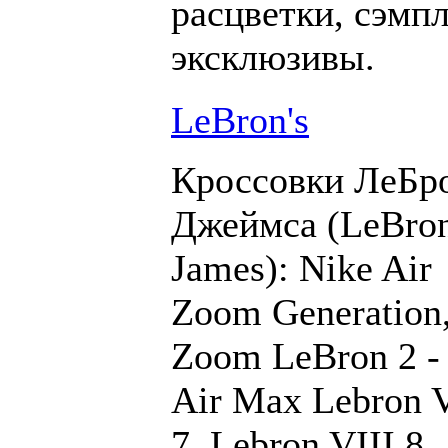
расцветки, сэмп
эксклюзивы.
LeBron's
Кроссовки ЛеБр
Джеймса (LeBro
James): Nike Air
Zoom Generation
Zoom LeBron 2 - 
Air Max Lebron 
7, Lebron VIII 8,