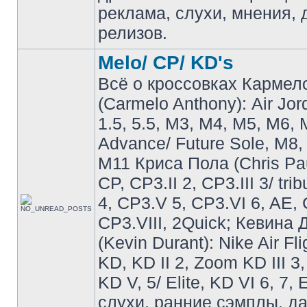
реклама, слухи, мнения, 
релизов.
Melo/ CP/ KD's
Всё о кроссовках Кармел
(Carmelo Anthony): Air Jo
1.5, 5.5, M3, M4, M5, M6, 
Advance/ Future Sole, M8,
M11 Криса Пола (Chris Pau
CP, CP3.II 2, CP3.III 3/ tri
4, CP3.V 5, CP3.VI 6, AE, 
CP3.VIII, 2Quick; Кевина
(Kevin Durant): Nike Air Fli
KD, KD II 2, Zoom KD III 3,
KD V, 5/ Elite, KD VI 6, 7, 
слухи, ранние сэмплы, д