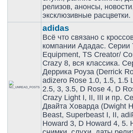
релизов, анонсы, новости
эксклюзивные расцветки.
adidas
Всё что связано с кроссо
компании Ададас. Серии 
Equipment, TS Creator/ C
Crazy 8, вся классика. С
Деррика Роуза (Derrick Ro
adizero Rose 1.0, 1.5, 1.5 
2.5, 3, 3.5, D Rose 4, D Ro
Crazy Light I, II, III и пр. 
Двайта Ховарда (Dwight H
Beast, Superbeast I, II, ad
Howard 3, D Howard 4, 5. 
снимки, слухи, даты рели