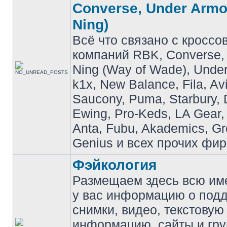
Converse, Under Armou
Ning)
Всё что связано с кроссо
компаний RBK, Converse, 
Ning (Way of Wade), Under
k1x, New Balance, Fila, Av
Saucony, Puma, Starbury, 
Ewing, Pro-Keds, LA Gear,
Anta, Fubu, Akademics, G
Genius и всех прочих фир
Фэйкология
Размещаем здесь всю и
у вас информацию о подд
снимки, видео, текстовую
информацию, сайты и гр