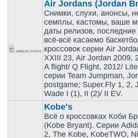
Air Jordans (Jordan B
Снимки, слухи, анонсы, 
семплы, кастомы, ваше м
даты релизов, последние 
всё-всё касаемо баскетб
кроссовок серии Air Jordan
XXIII 23, Air Jordan 2009, 
A flight/ Q Flight, 2012/ Lit
серии Team Jumpman, Jo
postgame; Super.Fly 1, 2, 
Wade I (1), II (2)/ II EV.
Kobe's
Всё о кроссовках Коби Б
(Kobe Bryant). Серии Adid
2, The Kobe, KobeTWO, N