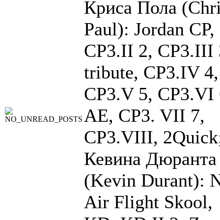
Криса Пола (Chr
Paul): Jordan CP,
CP3.II 2, CP3.III 
tribute, CP3.IV 4,
CP3.V 5, CP3.VI 
AE, CP3. VII 7,
CP3.VIII, 2Quick
Кевина Дюранта
(Kevin Durant): 
Air Flight Skool,