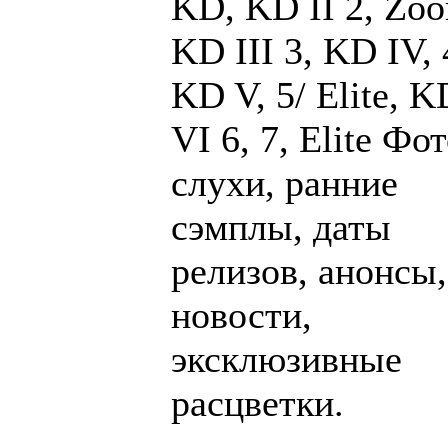
KD, KD II 2, Zo
KD III 3, KD IV, 
KD V, 5/ Elite, K
VI 6, 7, Elite Фот
слухи, ранние
сэмплы, даты
релизов, анонсы,
новости,
эксклюзивные
расцветки.