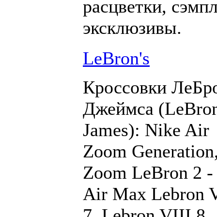
расцветки, сэмп
эксклюзивы.
LeBron's
Кроссовки ЛеБр
Джеймса (LeBro
James): Nike Air
Zoom Generation
Zoom LeBron 2 - 
Air Max Lebron 
7, Lebron VIII 8,