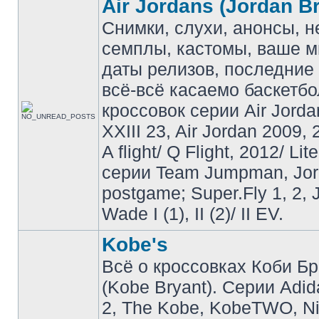
Air Jordans (Jordan B
Снимки, слухи, анонсы, 
семплы, кастомы, ваше м
даты релизов, последние 
всё-всё касаемо баскетб
кроссовок серии Air Jordan
XXIII 23, Air Jordan 2009, 
A flight/ Q Flight, 2012/ Lit
серии Team Jumpman, Jo
postgame; Super.Fly 1, 2, 
Wade I (1), II (2)/ II EV.
Kobe's
Всё о кроссовках Коби Б
(Kobe Bryant). Серии Adid
2, The Kobe, KobeTWO, N