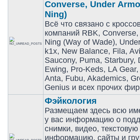
Converse, Under Armou
Ning)
Всё что связано с кроссо
компаний RBK, Converse, 
Ning (Way of Wade), Under
k1x, New Balance, Fila, Av
Saucony, Puma, Starbury, 
Ewing, Pro-Keds, LA Gear,
Anta, Fubu, Akademics, G
Genius и всех прочих фир
Фэйкология
Размещаем здесь всю и
у вас информацию о подд
снимки, видео, текстовую
информацию, сайты и гр