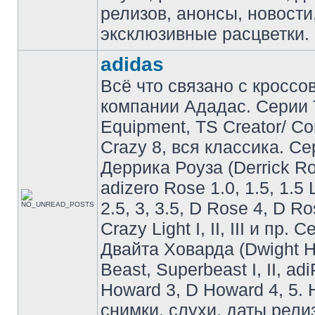
релизов, анонсы, новости
эксклюзивные расцветки.
adidas
Всё что связано с кроссо
компании Ададас. Серии 
Equipment, TS Creator/ C
Crazy 8, вся классика. С
Деррика Роуза (Derrick Ro
adizero Rose 1.0, 1.5, 1.5 
2.5, 3, 3.5, D Rose 4, D Ro
Crazy Light I, II, III и пр. 
Двайта Ховарда (Dwight H
Beast, Superbeast I, II, ad
Howard 3, D Howard 4, 5. 
снимки, слухи, даты рели