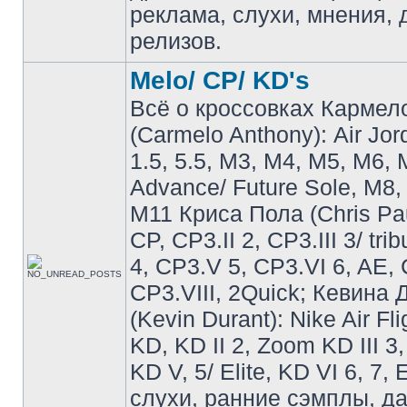
реклама, слухи, мнения, 
релизов.
Melo/ CP/ KD's
Всё о кроссовках Кармел
(Carmelo Anthony): Air Jo
1.5, 5.5, M3, M4, M5, M6, 
Advance/ Future Sole, M8,
M11 Криса Пола (Chris Pau
CP, CP3.II 2, CP3.III 3/ tri
4, CP3.V 5, CP3.VI 6, AE, 
CP3.VIII, 2Quick; Кевина
(Kevin Durant): Nike Air Fli
KD, KD II 2, Zoom KD III 3,
KD V, 5/ Elite, KD VI 6, 7, 
слухи, ранние сэмплы, д