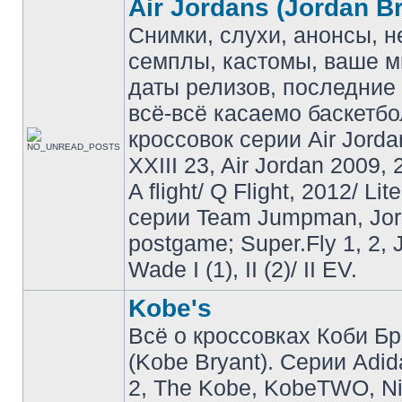
Air Jordans (Jordan B
Снимки, слухи, анонсы, 
семплы, кастомы, ваше м
даты релизов, последние 
всё-всё касаемо баскетб
кроссовок серии Air Jordan
XXIII 23, Air Jordan 2009, 
A flight/ Q Flight, 2012/ Lit
серии Team Jumpman, Jo
postgame; Super.Fly 1, 2, 
Wade I (1), II (2)/ II EV.
Kobe's
Всё о кроссовках Коби Б
(Kobe Bryant). Серии Adid
2, The Kobe, KobeTWO, N