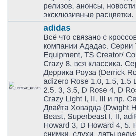
релизов, анонсы, новости
эксклюзивные расцветки.
adidas
Всё что связано с кроссо
компании Ададас. Серии 
Equipment, TS Creator/ C
Crazy 8, вся классика. С
Деррика Роуза (Derrick Ro
adizero Rose 1.0, 1.5, 1.5 
2.5, 3, 3.5, D Rose 4, D Ro
Crazy Light I, II, III и пр. 
Двайта Ховарда (Dwight H
Beast, Superbeast I, II, ad
Howard 3, D Howard 4, 5. 
снимки, слухи, даты рели