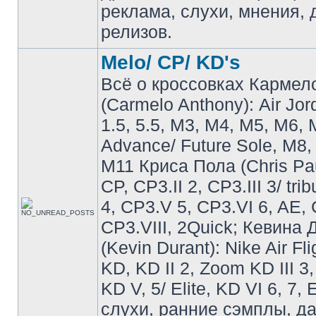
реклама, слухи, мнения, 
релизов.
Melo/ CP/ KD's
Всё о кроссовках Кармел
(Carmelo Anthony): Air Jo
1.5, 5.5, M3, M4, M5, M6, 
Advance/ Future Sole, M8,
M11 Криса Пола (Chris Pau
CP, CP3.II 2, CP3.III 3/ tri
4, CP3.V 5, CP3.VI 6, AE, 
CP3.VIII, 2Quick; Кевина
(Kevin Durant): Nike Air Fli
KD, KD II 2, Zoom KD III 3,
KD V, 5/ Elite, KD VI 6, 7, 
слухи, ранние сэмплы, д