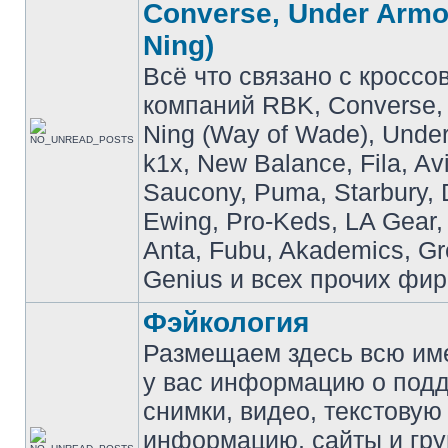
Converse, Under Armou
Ning)
Всё что связано с кроссо
компаний RBK, Converse, 
Ning (Way of Wade), Under
k1x, New Balance, Fila, Av
Saucony, Puma, Starbury, 
Ewing, Pro-Keds, LA Gear,
Anta, Fubu, Akademics, G
Genius и всех прочих фир
Фэйкология
Размещаем здесь всю и
у вас информацию о подд
снимки, видео, текстовую
информацию, сайты и гр