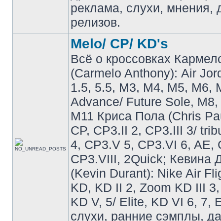
реклама, слухи, мнения, 
релизов.
Melo/ CP/ KD's
Всё о кроссовках Кармел
(Carmelo Anthony): Air Jo
1.5, 5.5, M3, M4, M5, M6, 
Advance/ Future Sole, M8,
M11 Криса Пола (Chris Pau
CP, CP3.II 2, CP3.III 3/ tri
4, CP3.V 5, CP3.VI 6, AE, 
CP3.VIII, 2Quick; Кевина
(Kevin Durant): Nike Air Fli
KD, KD II 2, Zoom KD III 3,
KD V, 5/ Elite, KD VI 6, 7, 
слухи, ранние сэмплы, д