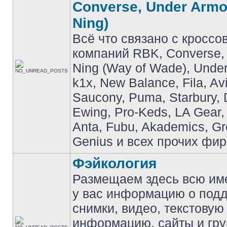
Converse, Under Armou
Ning)
Всё что связано с кроссо
компаний RBK, Converse, 
Ning (Way of Wade), Under
k1x, New Balance, Fila, Av
Saucony, Puma, Starbury, 
Ewing, Pro-Keds, LA Gear,
Anta, Fubu, Akademics, G
Genius и всех прочих фир
Фэйкология
Размещаем здесь всю и
у вас информацию о подд
снимки, видео, текстовую
информацию, сайты и гр