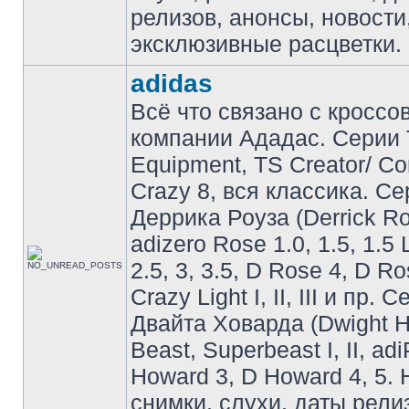
релизов, анонсы, новости
эксклюзивные расцветки.
adidas
Всё что связано с кроссо
компании Ададас. Серии 
Equipment, TS Creator/ C
Crazy 8, вся классика. С
Деррика Роуза (Derrick Ro
adizero Rose 1.0, 1.5, 1.5 
2.5, 3, 3.5, D Rose 4, D Ro
Crazy Light I, II, III и пр. 
Двайта Ховарда (Dwight H
Beast, Superbeast I, II, ad
Howard 3, D Howard 4, 5. 
снимки, слухи, даты рели