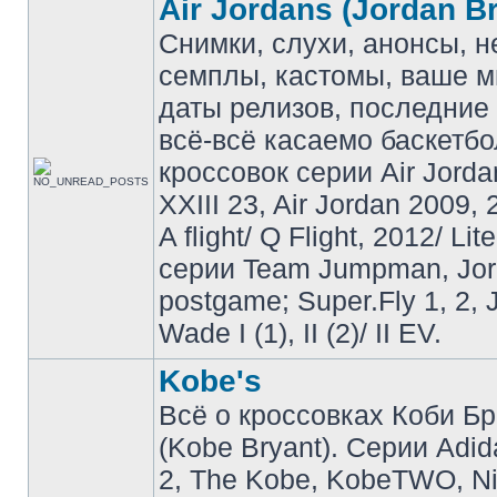
Air Jordans (Jordan B
Снимки, слухи, анонсы, 
семплы, кастомы, ваше м
даты релизов, последние 
всё-всё касаемо баскетб
кроссовок серии Air Jordan
XXIII 23, Air Jordan 2009, 
A flight/ Q Flight, 2012/ Lit
серии Team Jumpman, Jo
postgame; Super.Fly 1, 2, 
Wade I (1), II (2)/ II EV.
Kobe's
Всё о кроссовках Коби Б
(Kobe Bryant). Серии Adid
2, The Kobe, KobeTWO, N