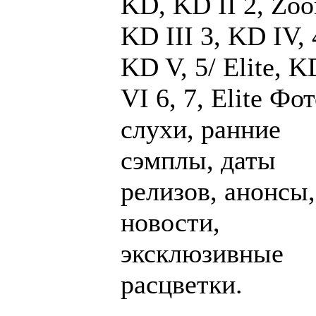
KD, KD II 2, Zo
KD III 3, KD IV, 
KD V, 5/ Elite, K
VI 6, 7, Elite Фот
слухи, ранние
сэмплы, даты
релизов, анонсы,
новости,
эксклюзивные
расцветки.