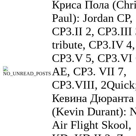
Криса Пола (Chr
Paul): Jordan CP,
CP3.II 2, CP3.III 
tribute, CP3.IV 4,
CP3.V 5, CP3.VI 
AE, CP3. VII 7,
CP3.VIII, 2Quick
Кевина Дюранта
(Kevin Durant): 
Air Flight Skool,