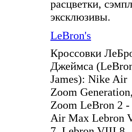
расцветки, сэмп
эксклюзивы.
LeBron's
Кроссовки ЛеБр
Джеймса (LeBro
James): Nike Air
Zoom Generation
Zoom LeBron 2 - 
Air Max Lebron 
7, Lebron VIII 8,