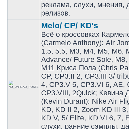
реклама, слухи, мнения, 
релизов.
Melo/ CP/ KD's
Всё о кроссовках Кармел
(Carmelo Anthony): Air Jo
1.5, 5.5, M3, M4, M5, M6, 
Advance/ Future Sole, M8,
M11 Криса Пола (Chris Pau
CP, CP3.II 2, CP3.III 3/ tri
4, CP3.V 5, CP3.VI 6, AE, 
CP3.VIII, 2Quick; Кевина
(Kevin Durant): Nike Air Fli
KD, KD II 2, Zoom KD III 3,
KD V, 5/ Elite, KD VI 6, 7, 
слухи, ранние сэмплы, д