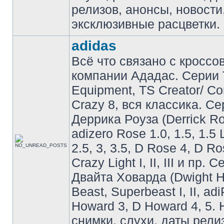
релизов, анонсы, новости
эксклюзивные расцветки.
adidas
Всё что связано с кроссо
компании Ададас. Серии 
Equipment, TS Creator/ C
Crazy 8, вся классика. С
Деррика Роуза (Derrick Ro
adizero Rose 1.0, 1.5, 1.5 
2.5, 3, 3.5, D Rose 4, D Ro
Crazy Light I, II, III и пр. 
Двайта Ховарда (Dwight H
Beast, Superbeast I, II, ad
Howard 3, D Howard 4, 5. 
снимки, слухи, даты рели