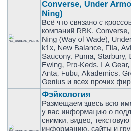
Converse, Under Armou
Ning)
Всё что связано с кроссо
компаний RBK, Converse, 
Ning (Way of Wade), Under
k1x, New Balance, Fila, Av
Saucony, Puma, Starbury, 
Ewing, Pro-Keds, LA Gear,
Anta, Fubu, Akademics, G
Genius и всех прочих фир
Фэйкология
Размещаем здесь всю и
у вас информацию о подд
снимки, видео, текстовую
информацию, сайты и гр