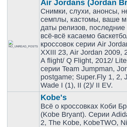
Air Jordans (Jordan B
Снимки, слухи, анонсы, 
семплы, кастомы, ваше м
даты релизов, последние 
всё-всё касаемо баскетб
кроссовок серии Air Jordan
XXIII 23, Air Jordan 2009, 
A flight/ Q Flight, 2012/ Lit
серии Team Jumpman, Jo
postgame; Super.Fly 1, 2, 
Wade I (1), II (2)/ II EV.
Kobe's
Всё о кроссовках Коби Б
(Kobe Bryant). Серии Adid
2, The Kobe, KobeTWO, N