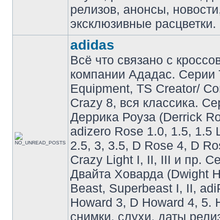
релизов, анонсы, новости
эксклюзивные расцветки.
adidas
Всё что связано с кроссо
компании Ададас. Серии 
Equipment, TS Creator/ C
Crazy 8, вся классика. С
Деррика Роуза (Derrick Ro
adizero Rose 1.0, 1.5, 1.5 
2.5, 3, 3.5, D Rose 4, D Ro
Crazy Light I, II, III и пр. 
Двайта Ховарда (Dwight H
Beast, Superbeast I, II, ad
Howard 3, D Howard 4, 5. 
снимки, слухи, даты рели