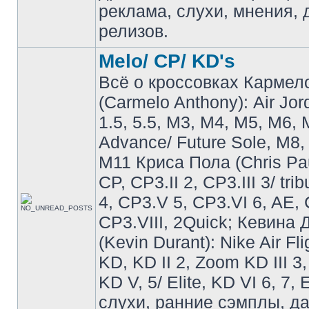
реклама, слухи, мнения, 
релизов.
Melo/ CP/ KD's
Всё о кроссовках Кармел
(Carmelo Anthony): Air Jo
1.5, 5.5, M3, M4, M5, M6, 
Advance/ Future Sole, M8,
M11 Криса Пола (Chris Pau
CP, CP3.II 2, CP3.III 3/ tri
4, CP3.V 5, CP3.VI 6, AE, 
CP3.VIII, 2Quick; Кевина
(Kevin Durant): Nike Air Fli
KD, KD II 2, Zoom KD III 3,
KD V, 5/ Elite, KD VI 6, 7, 
слухи, ранние сэмплы, д