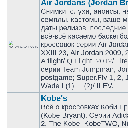
Air Jordans (Jordan B
Снимки, слухи, анонсы, 
семплы, кастомы, ваше м
даты релизов, последние 
всё-всё касаемо баскетб
кроссовок серии Air Jordan
XXIII 23, Air Jordan 2009, 
A flight/ Q Flight, 2012/ Lit
серии Team Jumpman, Jo
postgame; Super.Fly 1, 2, 
Wade I (1), II (2)/ II EV.
Kobe's
Всё о кроссовках Коби Б
(Kobe Bryant). Серии Adid
2, The Kobe, KobeTWO, N