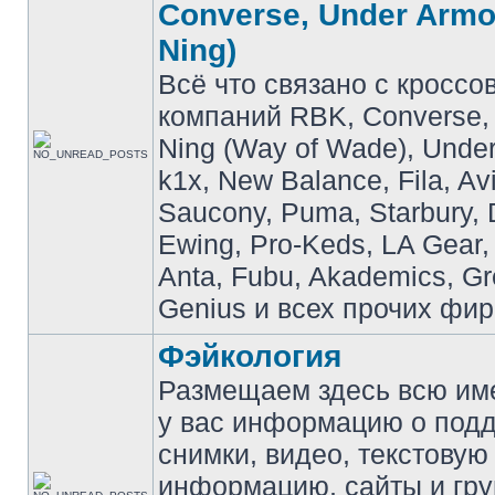
Converse, Under Armou
Ning)
Всё что связано с кроссо
компаний RBK, Converse, 
Ning (Way of Wade), Under
k1x, New Balance, Fila, Av
Saucony, Puma, Starbury, 
Ewing, Pro-Keds, LA Gear,
Anta, Fubu, Akademics, G
Genius и всех прочих фир
Фэйкология
Размещаем здесь всю и
у вас информацию о подд
снимки, видео, текстовую
информацию, сайты и гр