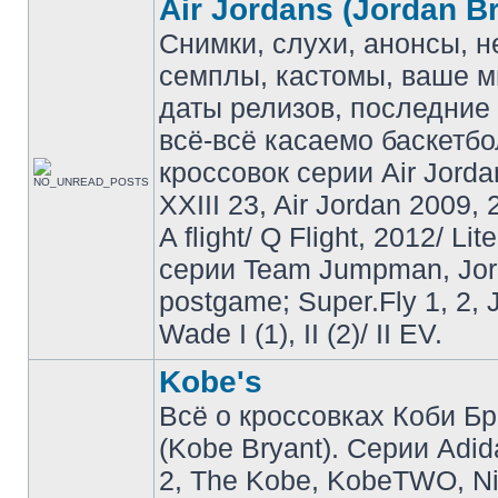
Air Jordans (Jordan B
Снимки, слухи, анонсы, 
семплы, кастомы, ваше м
даты релизов, последние 
всё-всё касаемо баскетб
кроссовок серии Air Jordan
XXIII 23, Air Jordan 2009, 
A flight/ Q Flight, 2012/ Lit
серии Team Jumpman, Jo
postgame; Super.Fly 1, 2, 
Wade I (1), II (2)/ II EV.
Kobe's
Всё о кроссовках Коби Б
(Kobe Bryant). Серии Adid
2, The Kobe, KobeTWO, N