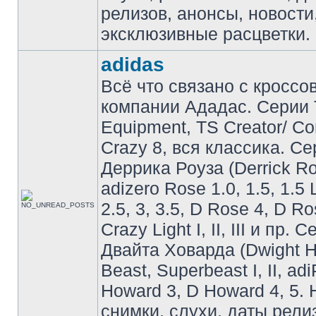
релизов, анонсы, новости
эксклюзивные расцветки.
adidas
Всё что связано с кроссо
компании Ададас. Серии 
Equipment, TS Creator/ C
Crazy 8, вся классика. С
Деррика Роуза (Derrick Ro
adizero Rose 1.0, 1.5, 1.5 
2.5, 3, 3.5, D Rose 4, D Ro
Crazy Light I, II, III и пр. 
Двайта Ховарда (Dwight H
Beast, Superbeast I, II, ad
Howard 3, D Howard 4, 5. 
снимки, слухи, даты рели