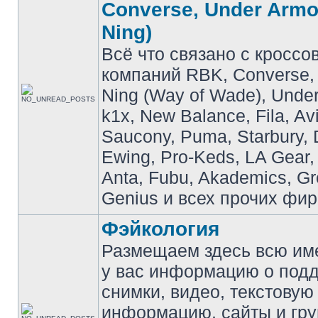
Converse, Under Armou
Ning)
Всё что связано с кроссо
компаний RBK, Converse, 
Ning (Way of Wade), Under
k1x, New Balance, Fila, Av
Saucony, Puma, Starbury, 
Ewing, Pro-Keds, LA Gear,
Anta, Fubu, Akademics, G
Genius и всех прочих фир
Фэйкология
Размещаем здесь всю и
у вас информацию о подд
снимки, видео, текстовую
информацию, сайты и гр