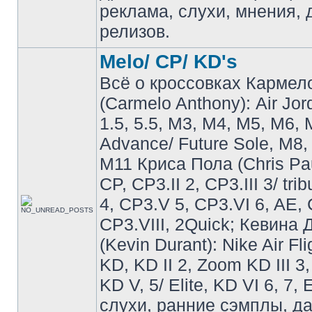
реклама, слухи, мнения, 
релизов.
Melo/ CP/ KD's
Всё о кроссовках Кармел
(Carmelo Anthony): Air Jo
1.5, 5.5, M3, M4, M5, M6, 
Advance/ Future Sole, M8,
M11 Криса Пола (Chris Pau
CP, CP3.II 2, CP3.III 3/ tri
4, CP3.V 5, CP3.VI 6, AE, 
CP3.VIII, 2Quick; Кевина
(Kevin Durant): Nike Air Fli
KD, KD II 2, Zoom KD III 3,
KD V, 5/ Elite, KD VI 6, 7, 
слухи, ранние сэмплы, д