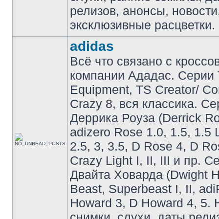
релизов, анонсы, новости
эксклюзивные расцветки.
adidas
Всё что связано с кроссо
компании Ададас. Серии 
Equipment, TS Creator/ C
Crazy 8, вся классика. С
Деррика Роуза (Derrick Ro
adizero Rose 1.0, 1.5, 1.5 
2.5, 3, 3.5, D Rose 4, D Ro
Crazy Light I, II, III и пр. 
Двайта Ховарда (Dwight H
Beast, Superbeast I, II, ad
Howard 3, D Howard 4, 5. 
снимки, слухи, даты рели