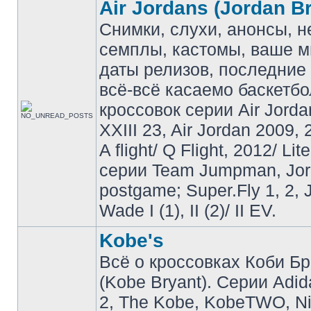
Air Jordans (Jordan B
Снимки, слухи, анонсы, 
семплы, кастомы, ваше м
даты релизов, последние 
всё-всё касаемо баскетб
кроссовок серии Air Jordan
XXIII 23, Air Jordan 2009, 
A flight/ Q Flight, 2012/ Lit
серии Team Jumpman, Jo
postgame; Super.Fly 1, 2, 
Wade I (1), II (2)/ II EV.
Kobe's
Всё о кроссовках Коби Б
(Kobe Bryant). Серии Adid
2, The Kobe, KobeTWO, N