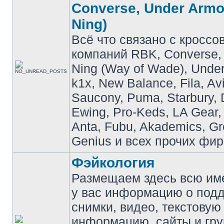
Converse, Under Armou
Ning)
Всё что связано с кроссо
компаний RBK, Converse, 
Ning (Way of Wade), Under
k1x, New Balance, Fila, Av
Saucony, Puma, Starbury, 
Ewing, Pro-Keds, LA Gear,
Anta, Fubu, Akademics, G
Genius и всех прочих фир
Фэйкология
Размещаем здесь всю и
у вас информацию о подд
снимки, видео, текстовую
информацию, сайты и гр