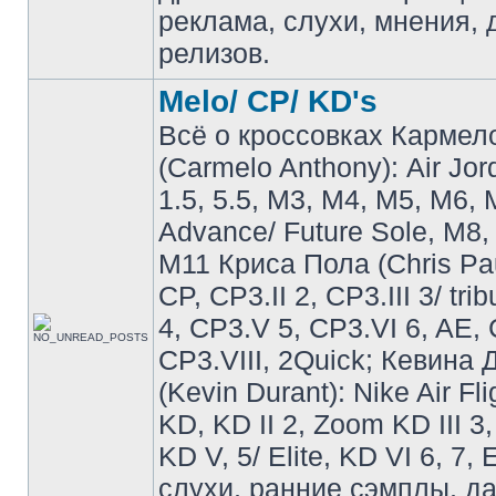
реклама, слухи, мнения, 
релизов.
Melo/ CP/ KD's
Всё о кроссовках Кармел
(Carmelo Anthony): Air Jo
1.5, 5.5, M3, M4, M5, M6, 
Advance/ Future Sole, M8,
M11 Криса Пола (Chris Pau
CP, CP3.II 2, CP3.III 3/ tri
4, CP3.V 5, CP3.VI 6, AE, 
CP3.VIII, 2Quick; Кевина
(Kevin Durant): Nike Air Fli
KD, KD II 2, Zoom KD III 3,
KD V, 5/ Elite, KD VI 6, 7, 
слухи, ранние сэмплы, д