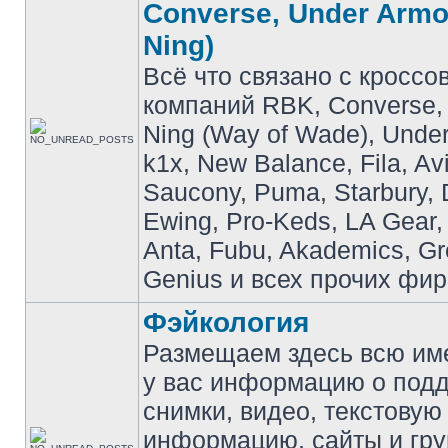
Converse, Under Armou
Ning)
Всё что связано с кроссо
компаний RBK, Converse, 
Ning (Way of Wade), Under
k1x, New Balance, Fila, Av
Saucony, Puma, Starbury, 
Ewing, Pro-Keds, LA Gear,
Anta, Fubu, Akademics, G
Genius и всех прочих фир
Фэйкология
Размещаем здесь всю и
у вас информацию о подд
снимки, видео, текстовую
информацию, сайты и гр