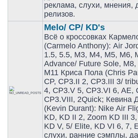
реклама, слухи, мнения, 
релизов.
Melo/ CP/ KD's
Всё о кроссовках Кармел
(Carmelo Anthony): Air Jo
1.5, 5.5, M3, M4, M5, M6, 
Advance/ Future Sole, M8,
M11 Криса Пола (Chris Pau
CP, CP3.II 2, CP3.III 3/ tri
4, CP3.V 5, CP3.VI 6, AE, 
CP3.VIII, 2Quick; Кевина
(Kevin Durant): Nike Air Fli
KD, KD II 2, Zoom KD III 3,
KD V, 5/ Elite, KD VI 6, 7, 
слухи, ранние сэмплы, д