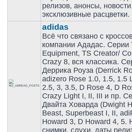
релизов, анонсы, новости
эксклюзивные расцветки.
adidas
Всё что связано с кроссо
компании Ададас. Серии 
Equipment, TS Creator/ C
Crazy 8, вся классика. С
Деррика Роуза (Derrick Ro
adizero Rose 1.0, 1.5, 1.5 
2.5, 3, 3.5, D Rose 4, D Ro
Crazy Light I, II, III и пр. 
Двайта Ховарда (Dwight H
Beast, Superbeast I, II, ad
Howard 3, D Howard 4, 5. 
снимки, слухи, даты рели