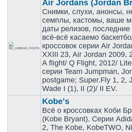
Air Jordans (Jordan B
Снимки, слухи, анонсы, 
семплы, кастомы, ваше м
даты релизов, последние 
всё-всё касаемо баскетб
кроссовок серии Air Jordan
XXIII 23, Air Jordan 2009, 
A flight/ Q Flight, 2012/ Lit
серии Team Jumpman, Jo
postgame; Super.Fly 1, 2, 
Wade I (1), II (2)/ II EV.
Kobe's
Всё о кроссовках Коби Б
(Kobe Bryant). Серии Adid
2, The Kobe, KobeTWO, N