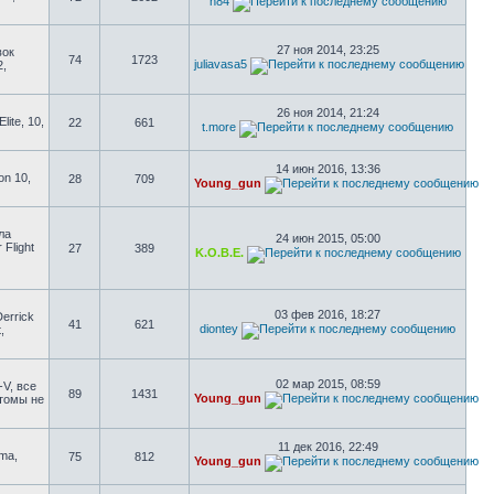
n84
27 ноя 2014, 23:25
вок
74
1723
juliavasa5
2,
26 ноя 2014, 21:24
ite, 10,
22
661
t.more
14 июн 2016, 13:36
on 10,
28
709
Young_gun
ла
24 июн 2015, 05:00
 Flight
27
389
K.O.B.E.
03 фев 2016, 18:27
errick
41
621
diontey
,
02 мар 2015, 08:59
-V, все
89
1431
Young_gun
стомы не
11 дек 2016, 22:49
uma,
75
812
Young_gun