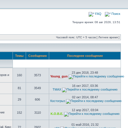
FAQ
Поиск
Текущее время: 08 авг 2026, 13:51
Часовой пояс: UTC + 5 часов [ Летнее время ]
Темы
Сообщения
Последнее сообщение
23 дек 2018, 23:48
оров и
160
3573
Young_gun
16 окт 2017, 03:36
81
3549
TMAX
02 окт 2014, 08:47
29
606
Костогрыз
12 апр 2017, 03:04
ние
152
3110
K.O.B.E.
01 май 2016, 21:32
il, Кикс
72
2602