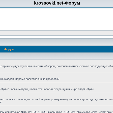
krossovki.net-Форум
Форум
нтарии к существующим на сайте обзорам, пожелания относительно последующих обз
мые модели, первые баскетбольные кроссовки.
 обуви: новые модели, новые технологии, тенденции в мире спорт. обуви
айте темы, если они уже есть. Например, какую модель посоветуете, где купить, назва
я!
для игроков NBA, WNBA, NCAA, школьников, NBA Feet, chicks and kicks, kickz' epic fa