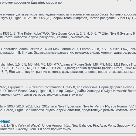
 рисуем кроссовки (дизайн), юмор и пр.
е мнение, даты релизов, последние новости и всё-всё касаемо баскетбольных кроссо
A flight/ Q Flight, 2012/ Lite; XX8 (28), серии Team Jumpman, Jordan postgame; Super.Fly 1, 
B8 1, 2, The Kobe, KobeTWO, Nike Zoom Kobe 1, 2, 3, 4, 5, 6, 7/ Elite, Nike 8 System, 9 El
ия, фото, новости, слухи, расцветки, сэмплы, эксклюзивы.
ration, Zoom LeBron 2 - 6, Air Max Lebron VII 7, Lebron VIII 8, P.S., IX/ Elite, Low, Lebr
om Ambassador I, II, III и др. Эксклюзивные расцветки, реклама, слухи, мнения, даты релизов.
dan Melo 1.5, 5.5, M3, M4, M5, M6, M7/ Advance/ Future Sole, M8, M9, M10; M11 Криса По
, CP3.V 5, CP3.VI 6, AE, CP3. VII 7, CP3.VIII, 2Quick; Кевина Дюранта (Kevin Durant): Nike Air
KD VI 6, 7, Elite Фото, слухи, ранние сэмплы, даты релизов, анонсы, новости, эксклюзивные
ac, Equipment, TS Creator/ Commander, Crazy 8, вся классика. Серия Деррика Роуза (D
e 4, D Rose 5 Boost, Crazy Light I, II, III и пр. Серия Двайта Ховарда (Dwight Howard): Beast
и, снимки, слухи, даты релизов, анонсы расцветок и пр.
 2008, 2010, 2011/ Elite, 2012, все Nike Hyperfuse, Nike Air Penny I-V, все Foams, VC I
empo, Force, Flight. Все новости, видео, слухи, сплетни, предстоящие релизы, сэмплы, ка
-Ning)
, Li-Ning (Way of Wade), Under Armour, k1x, New Balance, Fila, Avia, Pony, Saucony, P
, Akademics, Greedy Genius и всех прочих фирм...