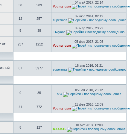
04 май 2017, 22:14
е
38
989
Young_gun
02 июл 2014, 02:19
12
257
supermaz
09 мар 2012, 23:22
5
38
Dwyane
05 фев 2017, 21:05
е от
237
1212
Young_gun
18 апр 2016, 01:21
ольный
87
3977
supermaz
05 ноя 2010, 23:12
9
35
n84
11 фев 2016, 12:09
41
772
Young_gun
10 окт 2013, 12:00
8
127
K.O.B.E.