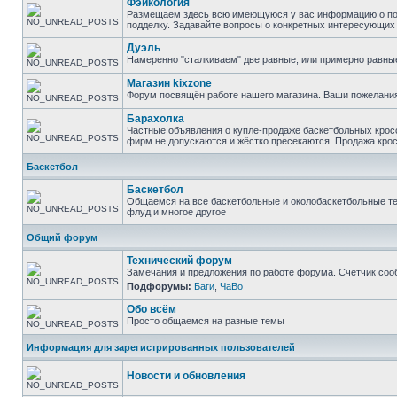
Фэйкология
Размещаем здесь всю имеющуюся у вас информацию о подд
подделку. Задавайте вопросы о конкретных интересующих в
Дуэль
Намеренно "сталкиваем" две равные, или примерно равны
Магазин kixzone
Форум посвящён работе нашего магазина. Ваши пожелания
Барахолка
Частные объявления о купле-продаже баскетбольных кросс
фирм не допускаются и жёстко пресекаются. Продажа крос
Баскетбол
Баскетбол
Общаемся на все баскетбольные и околобаскетбольные тем
флуд и многое другое
Общий форум
Технический форум
Замечания и предложения по работе форума. Счётчик соо
Подфорумы:
Баги
,
ЧаВо
Обо всём
Просто общаемся на разные темы
Информация для зарегистрированных пользователей
Новости и обновления