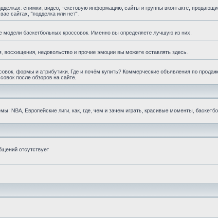
елках: снимки, видео, текстовую информацию, сайты и группы вконтакте, продающи
ас сайтах, "подделка или нет".
е модели баскетбольных кроссовок. Именно вы определяете лучшую из них.
, восхищения, недовольство и прочие эмоции вы можете оставлять здесь.
овок, формы и атрибутики. Где и почём купить? Коммерческие объявления по продаж
совок после обзоров на сайте.
ы: NBA, Европейские лиги, как, где, чем и зачем играть, красивые моменты, баскетб
бщений отсутствует