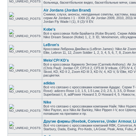
больница, баскетбольное видео, баскетбольные мячи, сами
Air Jordans (Jordan Brand)
Снимки, слухи, анонсы, неизданные семплы, кастомы, ваш
серии Air Jordans I 1 - XXIII 23, Air Jordan 2009, 2010, 2011/ 
Jordan Fly Wade I (1), II (2)/ II EV.
Kobe's
Всё о кроссовках Коби Брайанта (Kobe Bryant). Серии Adidas K
Nike Dream Season (Kobe) 1, 2, 3: ID, Venomenon, обсужден
LeBron's
Кроссовки ЛеБрона Джеймса (LeBron James): Nike Air Zoom Gene
Elite, Lebron 11, 12, Zoom Soldier 1, 2, 3, 4, 5, 6, 7, 8, Zo
Melo/ CP/ KD's
Всё о кроссовках Кармело Энтони (Carmelo Anthony): Air Jor
(Chris Paul): Jordan CP, CP3.II 2, CP3.III 3/ tribute, CP3.IV 4
Skool, KD, KD II 2, Zoom KD III 3, KD IV, 4, KD V, 5/ Elite, 
расцветки.
adidas
Всё что связано с кроссовками компании Ададас. Серии T-M
Rose): adizero Rose 1.0, 1.5, 1.5 Low, 2.0, 2.5, 3, 3.5, D Ros
Superbeast I, II, adiPower Howard 3, D Howard 4, 5. Новост
Nike
Всё что связано с кроссовками компании Найк: Nike Hyperdunk
Nike Payton, все Nike Air Barkley, Nike Pippen I-V, все Upt
попавшие на прилавки и пр.
Другие фирмы (Reebok, Converse, Under Armour, Li
Всё что связано с кроссовками компаний RBK, Converse, And1
Starbury, Dada, Ewing, Pro-Keds, LA Gear, Peak, Anta, Fubu