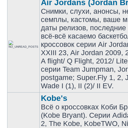
Air Jordans (Jordan B
Снимки, слухи, анонсы, 
семплы, кастомы, ваше м
даты релизов, последние 
всё-всё касаемо баскетб
кроссовок серии Air Jordan
XXIII 23, Air Jordan 2009, 
A flight/ Q Flight, 2012/ Lit
серии Team Jumpman, Jo
postgame; Super.Fly 1, 2, 
Wade I (1), II (2)/ II EV.
Kobe's
Всё о кроссовках Коби Б
(Kobe Bryant). Серии Adid
2, The Kobe, KobeTWO, N