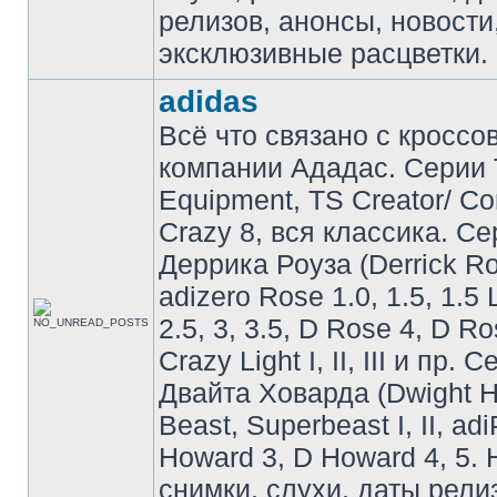
релизов, анонсы, новости
эксклюзивные расцветки.
adidas
Всё что связано с кроссо
компании Ададас. Серии 
Equipment, TS Creator/ C
Crazy 8, вся классика. С
Деррика Роуза (Derrick Ro
adizero Rose 1.0, 1.5, 1.5 
2.5, 3, 3.5, D Rose 4, D Ro
Crazy Light I, II, III и пр. 
Двайта Ховарда (Dwight H
Beast, Superbeast I, II, ad
Howard 3, D Howard 4, 5. 
снимки, слухи, даты рели