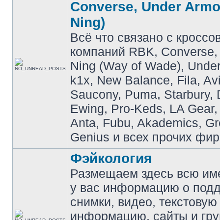
Converse, Under Armou
Ning)
Всё что связано с кроссо
компаний RBK, Converse, 
Ning (Way of Wade), Under
k1x, New Balance, Fila, Av
Saucony, Puma, Starbury, 
Ewing, Pro-Keds, LA Gear,
Anta, Fubu, Akademics, G
Genius и всех прочих фир
Фэйкология
Размещаем здесь всю и
у вас информацию о подд
снимки, видео, текстовую
информацию, сайты и гр