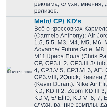
реклама, слухи, мнения, 
релизов.
Melo/ CP/ KD's
Всё о кроссовках Кармел
(Carmelo Anthony): Air Jo
1.5, 5.5, M3, M4, M5, M6, 
Advance/ Future Sole, M8,
M11 Криса Пола (Chris Pau
CP, CP3.II 2, CP3.III 3/ tri
4, CP3.V 5, CP3.VI 6, AE, 
CP3.VIII, 2Quick; Кевина
(Kevin Durant): Nike Air Fli
KD, KD II 2, Zoom KD III 3,
KD V, 5/ Elite, KD VI 6, 7, 
слухи, ранние сэмплы, д