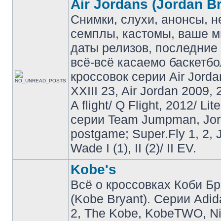
Air Jordans (Jordan B
Снимки, слухи, анонсы, 
семплы, кастомы, ваше м
даты релизов, последние 
всё-всё касаемо баскетб
кроссовок серии Air Jordan
XXIII 23, Air Jordan 2009, 
A flight/ Q Flight, 2012/ Lit
серии Team Jumpman, Jo
postgame; Super.Fly 1, 2, 
Wade I (1), II (2)/ II EV.
Kobe's
Всё о кроссовках Коби Б
(Kobe Bryant). Серии Adid
2, The Kobe, KobeTWO, N