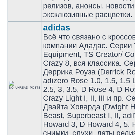
релизов, анонсы, новости
эксклюзивные расцветки.
adidas
Всё что связано с кроссо
компании Ададас. Серии 
Equipment, TS Creator/ C
Crazy 8, вся классика. С
Деррика Роуза (Derrick Ro
adizero Rose 1.0, 1.5, 1.5 
2.5, 3, 3.5, D Rose 4, D Ro
Crazy Light I, II, III и пр. 
Двайта Ховарда (Dwight H
Beast, Superbeast I, II, ad
Howard 3, D Howard 4, 5. 
снимки, слухи, даты рели