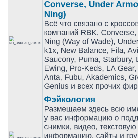
Converse, Under Armou
Ning)
Всё что связано с кроссо
компаний RBK, Converse, 
Ning (Way of Wade), Under
k1x, New Balance, Fila, Av
Saucony, Puma, Starbury, 
Ewing, Pro-Keds, LA Gear,
Anta, Fubu, Akademics, G
Genius и всех прочих фир
Фэйкология
Размещаем здесь всю и
у вас информацию о подд
снимки, видео, текстовую
информацию, сайты и гр