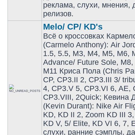
реклама, слухи, мнения, 
релизов.
Melo/ CP/ KD's
Всё о кроссовках Кармел
(Carmelo Anthony): Air Jo
1.5, 5.5, M3, M4, M5, M6, 
Advance/ Future Sole, M8,
M11 Криса Пола (Chris Pau
CP, CP3.II 2, CP3.III 3/ tri
4, CP3.V 5, CP3.VI 6, AE, 
CP3.VIII, 2Quick; Кевина
(Kevin Durant): Nike Air Fli
KD, KD II 2, Zoom KD III 3,
KD V, 5/ Elite, KD VI 6, 7, 
слухи, ранние сэмплы, д