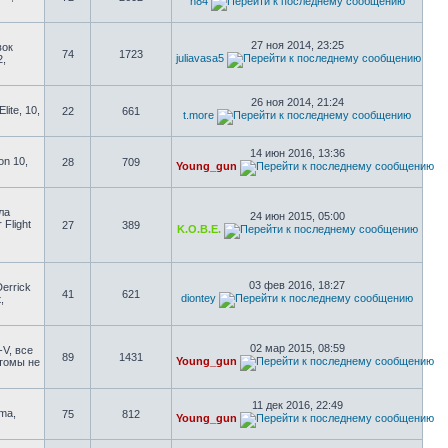
n84
27 ноя 2014, 23:25
вок
74
1723
juliavasa5
2,
26 ноя 2014, 21:24
ite, 10,
22
661
t.more
14 июн 2016, 13:36
on 10,
28
709
Young_gun
ла
24 июн 2015, 05:00
 Flight
27
389
K.O.B.E.
03 фев 2016, 18:27
errick
41
621
diontey
,
02 мар 2015, 08:59
-V, все
89
1431
Young_gun
стомы не
11 дек 2016, 22:49
uma,
75
812
Young_gun