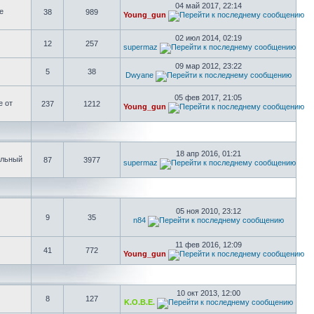
04 май 2017, 22:14
е
38
989
Young_gun
02 июл 2014, 02:19
12
257
supermaz
09 мар 2012, 23:22
5
38
Dwyane
05 фев 2017, 21:05
е от
237
1212
Young_gun
18 апр 2016, 01:21
ольный
87
3977
supermaz
05 ноя 2010, 23:12
9
35
n84
11 фев 2016, 12:09
41
772
Young_gun
10 окт 2013, 12:00
8
127
K.O.B.E.