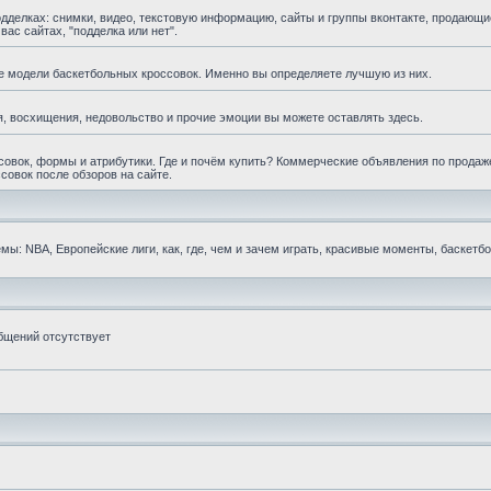
елках: снимки, видео, текстовую информацию, сайты и группы вконтакте, продающи
ас сайтах, "подделка или нет".
е модели баскетбольных кроссовок. Именно вы определяете лучшую из них.
, восхищения, недовольство и прочие эмоции вы можете оставлять здесь.
овок, формы и атрибутики. Где и почём купить? Коммерческие объявления по продаж
совок после обзоров на сайте.
ы: NBA, Европейские лиги, как, где, чем и зачем играть, красивые моменты, баскетб
бщений отсутствует