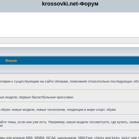
krossovki.net-Форум
Форум
нтарии к существующим на сайте обзорам, пожелания относительно последующих обз
мые модели, первые баскетбольные кроссовки.
 обуви: новые модели, новые технологии, тенденции в мире спорт. обуви
айте темы, если они уже есть. Например, какую модель посоветуете, где купить, назва
я!
для игроков NBA, WNBA, NCAA, школьников, NBA Feet, chicks and kicks, kickz' epic fa