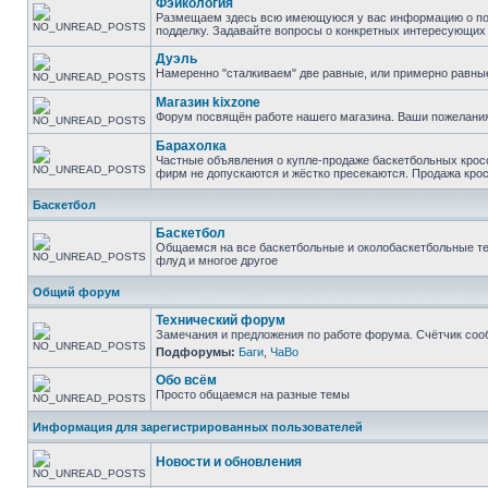
Фэйкология
Размещаем здесь всю имеющуюся у вас информацию о подд
подделку. Задавайте вопросы о конкретных интересующих в
Дуэль
Намеренно "сталкиваем" две равные, или примерно равны
Магазин kixzone
Форум посвящён работе нашего магазина. Ваши пожелания
Барахолка
Частные объявления о купле-продаже баскетбольных кросс
фирм не допускаются и жёстко пресекаются. Продажа крос
Баскетбол
Баскетбол
Общаемся на все баскетбольные и околобаскетбольные тем
флуд и многое другое
Общий форум
Технический форум
Замечания и предложения по работе форума. Счётчик соо
Подфорумы:
Баги
,
ЧаВо
Обо всём
Просто общаемся на разные темы
Информация для зарегистрированных пользователей
Новости и обновления