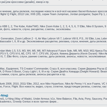
 рисуем кроссовки (дизайн), юмор и пр.
е мнение, даты релизов, последние новости и всё-всё касаемо баскетбольных кроссо
A flight/ Q Flight, 2012/ Lite; XX8 (28), серии Team Jumpman, Jordan postgame; Super.Fly 1, 
B8 1, 2, The Kobe, KobeTWO, Nike Zoom Kobe 1, 2, 3, 4, 5, 6, 7/ Elite, Nike 8 System, 9 El
ия, фото, новости, слухи, расцветки, сэмплы, эксклюзивы.
ration, Zoom LeBron 2 - 6, Air Max Lebron VII 7, Lebron VIII 8, P.S., IX/ Elite, Low, Lebr
om Ambassador I, II, III и др. Эксклюзивные расцветки, реклама, слухи, мнения, даты релизов.
dan Melo 1.5, 5.5, M3, M4, M5, M6, M7/ Advance/ Future Sole, M8, M9, M10; M11 Криса По
, CP3.V 5, CP3.VI 6, AE, CP3. VII 7, CP3.VIII, 2Quick; Кевина Дюранта (Kevin Durant): Nike Air
KD VI 6, 7, Elite Фото, слухи, ранние сэмплы, даты релизов, анонсы, новости, эксклюзивные
ac, Equipment, TS Creator/ Commander, Crazy 8, вся классика. Серия Деррика Роуза (D
e 4, D Rose 5 Boost, Crazy Light I, II, III и пр. Серия Двайта Ховарда (Dwight Howard): Beast
и, снимки, слухи, даты релизов, анонсы расцветок и пр.
 2008, 2010, 2011/ Elite, 2012, все Nike Hyperfuse, Nike Air Penny I-V, все Foams, VC I
empo, Force, Flight. Все новости, видео, слухи, сплетни, предстоящие релизы, сэмплы, ка
-Ning)
, Li-Ning (Way of Wade), Under Armour, k1x, New Balance, Fila, Avia, Pony, Saucony, P
, Akademics, Greedy Genius и всех прочих фирм...