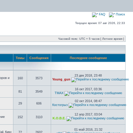
FAQ
Поиск
Текущее время: 07 авг 2026, 22:33
Часовой пояс: UTC + 5 часов [ Летнее время ]
Темы
Сообщения
Последнее сообщение
23 дек 2018, 23:48
оров и
160
3573
Young_gun
16 окт 2017, 03:36
81
3549
TMAX
02 окт 2014, 08:47
29
606
Костогрыз
12 апр 2017, 03:04
ние
152
3110
K.O.B.E.
01 май 2016, 21:32
il, Кикс
72
2602