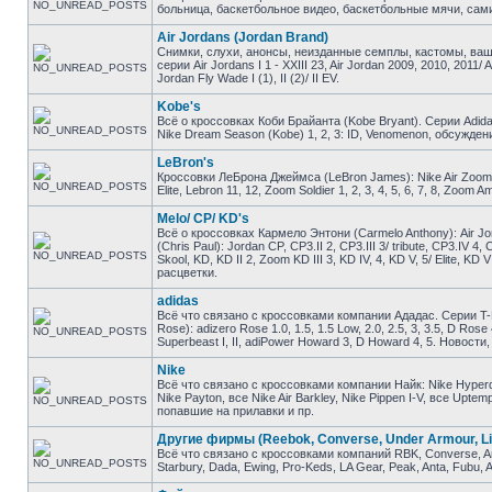
больница, баскетбольное видео, баскетбольные мячи, сами
Air Jordans (Jordan Brand)
Снимки, слухи, анонсы, неизданные семплы, кастомы, ваш
серии Air Jordans I 1 - XXIII 23, Air Jordan 2009, 2010, 2011/ 
Jordan Fly Wade I (1), II (2)/ II EV.
Kobe's
Всё о кроссовках Коби Брайанта (Kobe Bryant). Серии Adidas K
Nike Dream Season (Kobe) 1, 2, 3: ID, Venomenon, обсужден
LeBron's
Кроссовки ЛеБрона Джеймса (LeBron James): Nike Air Zoom Gene
Elite, Lebron 11, 12, Zoom Soldier 1, 2, 3, 4, 5, 6, 7, 8, Zo
Melo/ CP/ KD's
Всё о кроссовках Кармело Энтони (Carmelo Anthony): Air Jor
(Chris Paul): Jordan CP, CP3.II 2, CP3.III 3/ tribute, CP3.IV 4
Skool, KD, KD II 2, Zoom KD III 3, KD IV, 4, KD V, 5/ Elite, 
расцветки.
adidas
Всё что связано с кроссовками компании Ададас. Серии T-M
Rose): adizero Rose 1.0, 1.5, 1.5 Low, 2.0, 2.5, 3, 3.5, D Ros
Superbeast I, II, adiPower Howard 3, D Howard 4, 5. Новост
Nike
Всё что связано с кроссовками компании Найк: Nike Hyperdunk
Nike Payton, все Nike Air Barkley, Nike Pippen I-V, все Upt
попавшие на прилавки и пр.
Другие фирмы (Reebok, Converse, Under Armour, Li
Всё что связано с кроссовками компаний RBK, Converse, And1
Starbury, Dada, Ewing, Pro-Keds, LA Gear, Peak, Anta, Fubu