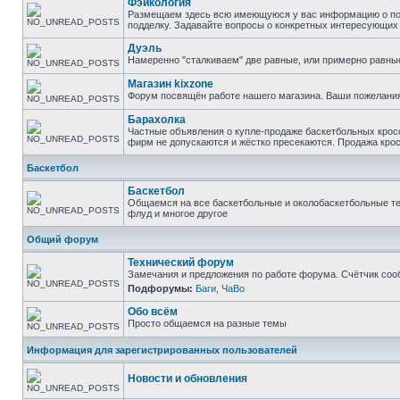
Фэйкология
Размещаем здесь всю имеющуюся у вас информацию о подд
подделку. Задавайте вопросы о конкретных интересующих в
Дуэль
Намеренно "сталкиваем" две равные, или примерно равны
Магазин kixzone
Форум посвящён работе нашего магазина. Ваши пожелания
Барахолка
Частные объявления о купле-продаже баскетбольных кросс
фирм не допускаются и жёстко пресекаются. Продажа крос
Баскетбол
Баскетбол
Общаемся на все баскетбольные и околобаскетбольные тем
флуд и многое другое
Общий форум
Технический форум
Замечания и предложения по работе форума. Счётчик соо
Подфорумы:
Баги
,
ЧаВо
Обо всём
Просто общаемся на разные темы
Информация для зарегистрированных пользователей
Новости и обновления