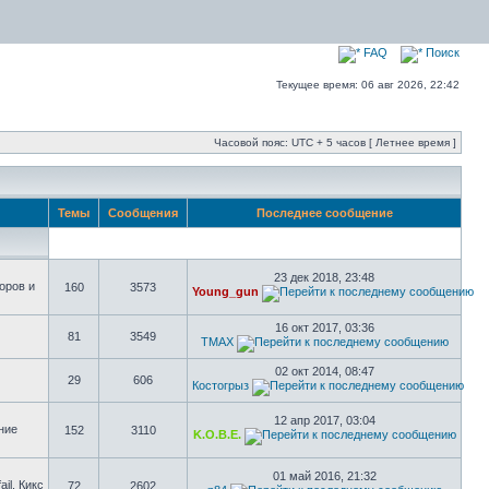
FAQ
Поиск
Текущее время: 06 авг 2026, 22:42
Часовой пояс: UTC + 5 часов [ Летнее время ]
Темы
Сообщения
Последнее сообщение
23 дек 2018, 23:48
оров и
160
3573
Young_gun
16 окт 2017, 03:36
81
3549
TMAX
02 окт 2014, 08:47
29
606
Костогрыз
12 апр 2017, 03:04
ние
152
3110
K.O.B.E.
01 май 2016, 21:32
il, Кикс
72
2602