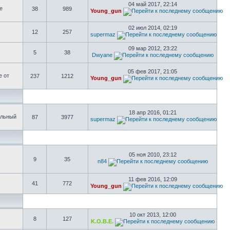
04 май 2017, 22:14
е
38
989
Young_gun
02 июл 2014, 02:19
12
257
supermaz
09 мар 2012, 23:22
5
38
Dwyane
05 фев 2017, 21:05
е от
237
1212
Young_gun
18 апр 2016, 01:21
ольный
87
3977
supermaz
05 ноя 2010, 23:12
9
35
n84
11 фев 2016, 12:09
41
772
Young_gun
10 окт 2013, 12:00
8
127
K.O.B.E.