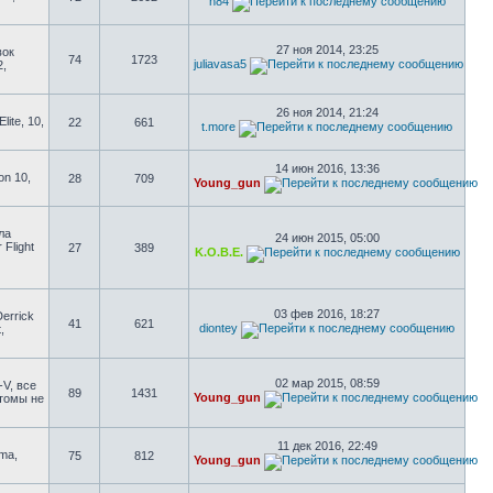
n84
27 ноя 2014, 23:25
вок
74
1723
juliavasa5
2,
26 ноя 2014, 21:24
ite, 10,
22
661
t.more
14 июн 2016, 13:36
on 10,
28
709
Young_gun
ла
24 июн 2015, 05:00
 Flight
27
389
K.O.B.E.
03 фев 2016, 18:27
errick
41
621
diontey
,
02 мар 2015, 08:59
-V, все
89
1431
Young_gun
стомы не
11 дек 2016, 22:49
uma,
75
812
Young_gun