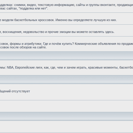
елках: снимки, видео, текстовую информацию, сайты и группы вконтакте, продающи
ас сайтах, "подделка или нет".
е модели баскетбольных кроссовок. Именно вы определяете лучшую из них.
, восхищения, недовольство и прочие эмоции вы можете оставлять здесь.
овок, формы и атрибутики. Где и почём купить? Коммерческие объявления по продаж
совок после обзоров на сайте.
ы: NBA, Европейские лиги, как, где, чем и зачем играть, красивые моменты, баскетб
бщений отсутствует