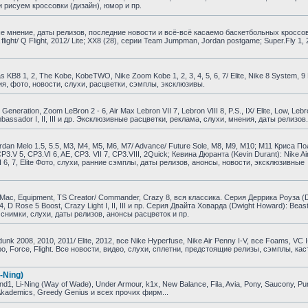
 рисуем кроссовки (дизайн), юмор и пр.
е мнение, даты релизов, последние новости и всё-всё касаемо баскетбольных кроссо
A flight/ Q Flight, 2012/ Lite; XX8 (28), серии Team Jumpman, Jordan postgame; Super.Fly 1, 
B8 1, 2, The Kobe, KobeTWO, Nike Zoom Kobe 1, 2, 3, 4, 5, 6, 7/ Elite, Nike 8 System, 9 El
ия, фото, новости, слухи, расцветки, сэмплы, эксклюзивы.
ration, Zoom LeBron 2 - 6, Air Max Lebron VII 7, Lebron VIII 8, P.S., IX/ Elite, Low, Lebr
om Ambassador I, II, III и др. Эксклюзивные расцветки, реклама, слухи, мнения, даты релизов.
dan Melo 1.5, 5.5, M3, M4, M5, M6, M7/ Advance/ Future Sole, M8, M9, M10; M11 Криса По
, CP3.V 5, CP3.VI 6, AE, CP3. VII 7, CP3.VIII, 2Quick; Кевина Дюранта (Kevin Durant): Nike Air
KD VI 6, 7, Elite Фото, слухи, ранние сэмплы, даты релизов, анонсы, новости, эксклюзивные
ac, Equipment, TS Creator/ Commander, Crazy 8, вся классика. Серия Деррика Роуза (D
e 4, D Rose 5 Boost, Crazy Light I, II, III и пр. Серия Двайта Ховарда (Dwight Howard): Beast
и, снимки, слухи, даты релизов, анонсы расцветок и пр.
 2008, 2010, 2011/ Elite, 2012, все Nike Hyperfuse, Nike Air Penny I-V, все Foams, VC I
empo, Force, Flight. Все новости, видео, слухи, сплетни, предстоящие релизы, сэмплы, ка
-Ning)
, Li-Ning (Way of Wade), Under Armour, k1x, New Balance, Fila, Avia, Pony, Saucony, P
, Akademics, Greedy Genius и всех прочих фирм...