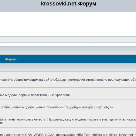
krossovki.net-Форум
Форум
нтарии к существующим на сайте обзорам, пожелания относительно последующих обз
мые модели, первые баскетбольные кроссовки.
 обуви: новые модели, новые технологии, тенденции в мире спорт. обуви
айте темы, если они уже есть. Например, какую модель посоветуете, где купить, назва
я!
для игроков NBA, WNBA, NCAA, школьников, NBA Feet, chicks and kicks, kickz' epic fa