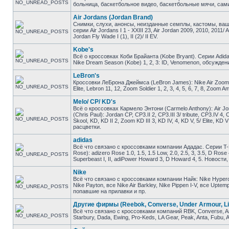
больница, баскетбольное видео, баскетбольные мячи, сами
Air Jordans (Jordan Brand)
Снимки, слухи, анонсы, неизданные семплы, кастомы, ваш
серии Air Jordans I 1 - XXIII 23, Air Jordan 2009, 2010, 2011/ 
Jordan Fly Wade I (1), II (2)/ II EV.
Kobe's
Всё о кроссовках Коби Брайанта (Kobe Bryant). Серии Adidas K
Nike Dream Season (Kobe) 1, 2, 3: ID, Venomenon, обсужден
LeBron's
Кроссовки ЛеБрона Джеймса (LeBron James): Nike Air Zoom Gene
Elite, Lebron 11, 12, Zoom Soldier 1, 2, 3, 4, 5, 6, 7, 8, Zo
Melo/ CP/ KD's
Всё о кроссовках Кармело Энтони (Carmelo Anthony): Air Jor
(Chris Paul): Jordan CP, CP3.II 2, CP3.III 3/ tribute, CP3.IV 4
Skool, KD, KD II 2, Zoom KD III 3, KD IV, 4, KD V, 5/ Elite, 
расцветки.
adidas
Всё что связано с кроссовками компании Ададас. Серии T-M
Rose): adizero Rose 1.0, 1.5, 1.5 Low, 2.0, 2.5, 3, 3.5, D Ros
Superbeast I, II, adiPower Howard 3, D Howard 4, 5. Новост
Nike
Всё что связано с кроссовками компании Найк: Nike Hyperdunk
Nike Payton, все Nike Air Barkley, Nike Pippen I-V, все Upt
попавшие на прилавки и пр.
Другие фирмы (Reebok, Converse, Under Armour, Li
Всё что связано с кроссовками компаний RBK, Converse, And1
Starbury, Dada, Ewing, Pro-Keds, LA Gear, Peak, Anta, Fubu