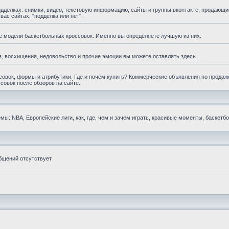
елках: снимки, видео, текстовую информацию, сайты и группы вконтакте, продающи
ас сайтах, "подделка или нет".
е модели баскетбольных кроссовок. Именно вы определяете лучшую из них.
, восхищения, недовольство и прочие эмоции вы можете оставлять здесь.
овок, формы и атрибутики. Где и почём купить? Коммерческие объявления по продаж
совок после обзоров на сайте.
ы: NBA, Европейские лиги, как, где, чем и зачем играть, красивые моменты, баскетб
бщений отсутствует