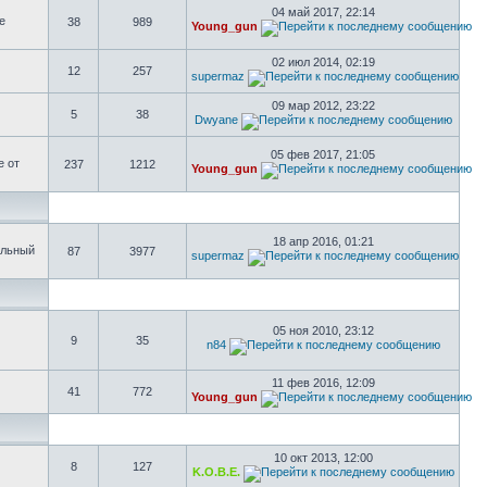
04 май 2017, 22:14
е
38
989
Young_gun
02 июл 2014, 02:19
12
257
supermaz
09 мар 2012, 23:22
5
38
Dwyane
05 фев 2017, 21:05
е от
237
1212
Young_gun
18 апр 2016, 01:21
ольный
87
3977
supermaz
05 ноя 2010, 23:12
9
35
n84
11 фев 2016, 12:09
41
772
Young_gun
10 окт 2013, 12:00
8
127
K.O.B.E.