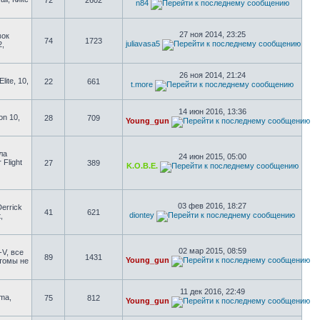
72
2602
n84
27 ноя 2014, 23:25
вок
74
1723
juliavasa5
2,
26 ноя 2014, 21:24
ite, 10,
22
661
t.more
14 июн 2016, 13:36
on 10,
28
709
Young_gun
ла
24 июн 2015, 05:00
 Flight
27
389
K.O.B.E.
03 фев 2016, 18:27
errick
41
621
diontey
,
02 мар 2015, 08:59
-V, все
89
1431
Young_gun
стомы не
11 дек 2016, 22:49
uma,
75
812
Young_gun