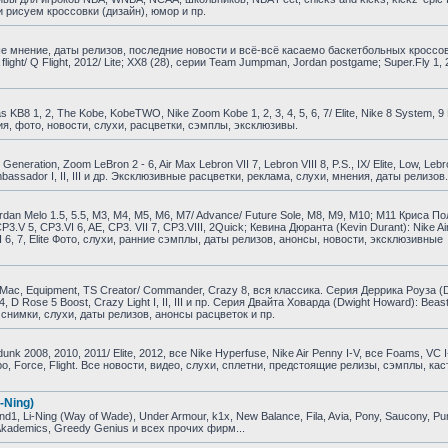
 рисуем кроссовки (дизайн), юмор и пр.
е мнение, даты релизов, последние новости и всё-всё касаемо баскетбольных кроссо
A flight/ Q Flight, 2012/ Lite; XX8 (28), серии Team Jumpman, Jordan postgame; Super.Fly 1, 
B8 1, 2, The Kobe, KobeTWO, Nike Zoom Kobe 1, 2, 3, 4, 5, 6, 7/ Elite, Nike 8 System, 9 El
ия, фото, новости, слухи, расцветки, сэмплы, эксклюзивы.
ration, Zoom LeBron 2 - 6, Air Max Lebron VII 7, Lebron VIII 8, P.S., IX/ Elite, Low, Lebr
om Ambassador I, II, III и др. Эксклюзивные расцветки, реклама, слухи, мнения, даты релизов.
dan Melo 1.5, 5.5, M3, M4, M5, M6, M7/ Advance/ Future Sole, M8, M9, M10; M11 Криса По
, CP3.V 5, CP3.VI 6, AE, CP3. VII 7, CP3.VIII, 2Quick; Кевина Дюранта (Kevin Durant): Nike Air
KD VI 6, 7, Elite Фото, слухи, ранние сэмплы, даты релизов, анонсы, новости, эксклюзивные
ac, Equipment, TS Creator/ Commander, Crazy 8, вся классика. Серия Деррика Роуза (D
e 4, D Rose 5 Boost, Crazy Light I, II, III и пр. Серия Двайта Ховарда (Dwight Howard): Beast
и, снимки, слухи, даты релизов, анонсы расцветок и пр.
 2008, 2010, 2011/ Elite, 2012, все Nike Hyperfuse, Nike Air Penny I-V, все Foams, VC I
empo, Force, Flight. Все новости, видео, слухи, сплетни, предстоящие релизы, сэмплы, ка
-Ning)
, Li-Ning (Way of Wade), Under Armour, k1x, New Balance, Fila, Avia, Pony, Saucony, P
, Akademics, Greedy Genius и всех прочих фирм...