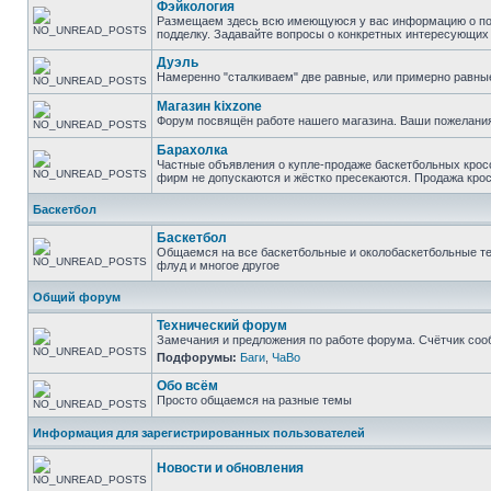
Фэйкология
Размещаем здесь всю имеющуюся у вас информацию о подд
подделку. Задавайте вопросы о конкретных интересующих в
Дуэль
Намеренно "сталкиваем" две равные, или примерно равны
Магазин kixzone
Форум посвящён работе нашего магазина. Ваши пожелания
Барахолка
Частные объявления о купле-продаже баскетбольных кросс
фирм не допускаются и жёстко пресекаются. Продажа крос
Баскетбол
Баскетбол
Общаемся на все баскетбольные и околобаскетбольные тем
флуд и многое другое
Общий форум
Технический форум
Замечания и предложения по работе форума. Счётчик соо
Подфорумы:
Баги
,
ЧаВо
Обо всём
Просто общаемся на разные темы
Информация для зарегистрированных пользователей
Новости и обновления