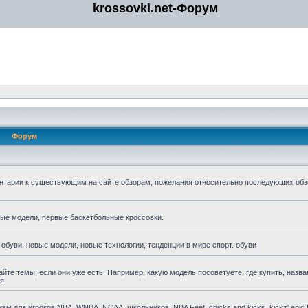
krossovki.net-Форум
Форум
нтарии к существующим на сайте обзорам, пожелания относительно последующих обз
мые модели, первые баскетбольные кроссовки.
 обуви: новые модели, новые технологии, тенденции в мире спорт. обуви
айте темы, если они уже есть. Например, какую модель посоветуете, где купить, назва
я!
для игроков NBA, WNBA, NCAA, школьников, NBA Feet, chicks and kicks, kickz' epic fa