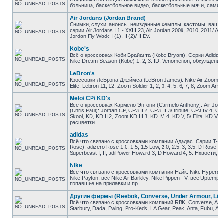
больница, баскетбольное видео, баскетбольные мячи, сами
Air Jordans (Jordan Brand)
Снимки, слухи, анонсы, неизданные семплы, кастомы, ваш
серии Air Jordans I 1 - XXIII 23, Air Jordan 2009, 2010, 2011/ 
Jordan Fly Wade I (1), II (2)/ II EV.
Kobe's
Всё о кроссовках Коби Брайанта (Kobe Bryant). Серии Adidas K
Nike Dream Season (Kobe) 1, 2, 3: ID, Venomenon, обсужден
LeBron's
Кроссовки ЛеБрона Джеймса (LeBron James): Nike Air Zoom Gene
Elite, Lebron 11, 12, Zoom Soldier 1, 2, 3, 4, 5, 6, 7, 8, Zo
Melo/ CP/ KD's
Всё о кроссовках Кармело Энтони (Carmelo Anthony): Air Jor
(Chris Paul): Jordan CP, CP3.II 2, CP3.III 3/ tribute, CP3.IV 4
Skool, KD, KD II 2, Zoom KD III 3, KD IV, 4, KD V, 5/ Elite, 
расцветки.
adidas
Всё что связано с кроссовками компании Ададас. Серии T-M
Rose): adizero Rose 1.0, 1.5, 1.5 Low, 2.0, 2.5, 3, 3.5, D Ros
Superbeast I, II, adiPower Howard 3, D Howard 4, 5. Новост
Nike
Всё что связано с кроссовками компании Найк: Nike Hyperdunk
Nike Payton, все Nike Air Barkley, Nike Pippen I-V, все Upt
попавшие на прилавки и пр.
Другие фирмы (Reebok, Converse, Under Armour, Li
Всё что связано с кроссовками компаний RBK, Converse, And1
Starbury, Dada, Ewing, Pro-Keds, LA Gear, Peak, Anta, Fubu