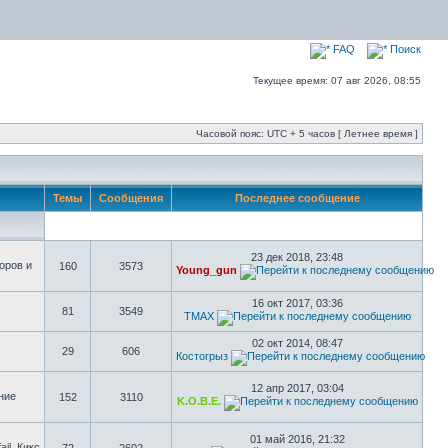
FAQ
Поиск
Текущее время: 07 авг 2026, 08:55
Часовой пояс: UTC + 5 часов [ Летнее время ]
Темы
Сообщения
Последнее сообщение
23 дек 2018, 23:48
оров и
160
3573
Young_gun
16 окт 2017, 03:36
81
3549
TMAX
02 окт 2014, 08:47
29
606
Костогрыз
12 апр 2017, 03:04
ние
152
3110
K.O.B.E.
01 май 2016, 21:32
il, Кикс