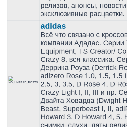
релизов, анонсы, новости
эксклюзивные расцветки.
adidas
Всё что связано с кроссо
компании Ададас. Серии 
Equipment, TS Creator/ C
Crazy 8, вся классика. С
Деррика Роуза (Derrick Ro
adizero Rose 1.0, 1.5, 1.5 
2.5, 3, 3.5, D Rose 4, D Ro
Crazy Light I, II, III и пр. 
Двайта Ховарда (Dwight H
Beast, Superbeast I, II, ad
Howard 3, D Howard 4, 5. 
снимки, слухи, даты рели