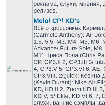
реклама, слухи, мнения, 
релизов.
Melo/ CP/ KD's
Всё о кроссовках Кармел
(Carmelo Anthony): Air Jo
1.5, 5.5, M3, M4, M5, M6, 
Advance/ Future Sole, M8,
M11 Криса Пола (Chris Pau
CP, CP3.II 2, CP3.III 3/ tri
4, CP3.V 5, CP3.VI 6, AE, 
CP3.VIII, 2Quick; Кевина
(Kevin Durant): Nike Air Fli
KD, KD II 2, Zoom KD III 3,
KD V, 5/ Elite, KD VI 6, 7, 
слухи, ранние сэмплы, д