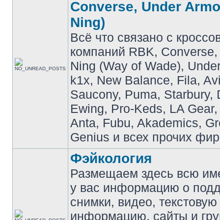
Converse, Under Armou
Ning)
Всё что связано с кроссо
компаний RBK, Converse, 
Ning (Way of Wade), Under
k1x, New Balance, Fila, Av
Saucony, Puma, Starbury, 
Ewing, Pro-Keds, LA Gear,
Anta, Fubu, Akademics, G
Genius и всех прочих фир
Фэйкология
Размещаем здесь всю и
у вас информацию о подд
снимки, видео, текстовую
информацию, сайты и гр