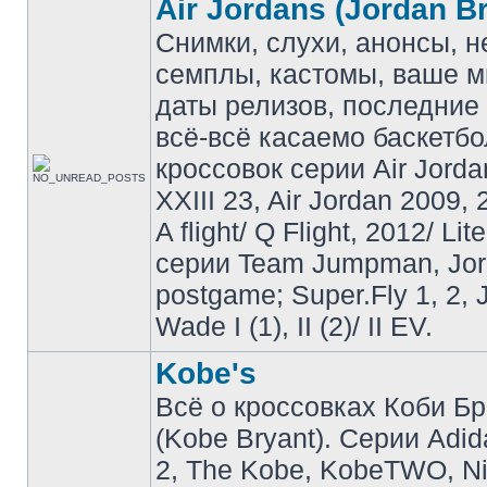
Air Jordans (Jordan B
Снимки, слухи, анонсы, 
семплы, кастомы, ваше м
даты релизов, последние 
всё-всё касаемо баскетб
кроссовок серии Air Jordan
XXIII 23, Air Jordan 2009, 
A flight/ Q Flight, 2012/ Lit
серии Team Jumpman, Jo
postgame; Super.Fly 1, 2, 
Wade I (1), II (2)/ II EV.
Kobe's
Всё о кроссовках Коби Б
(Kobe Bryant). Серии Adid
2, The Kobe, KobeTWO, N