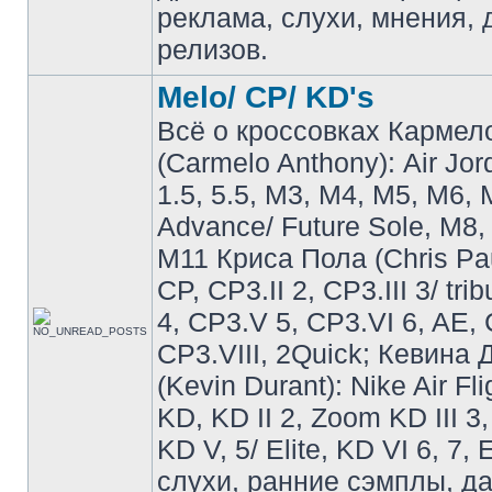
реклама, слухи, мнения, 
релизов.
Melo/ CP/ KD's
Всё о кроссовках Кармел
(Carmelo Anthony): Air Jo
1.5, 5.5, M3, M4, M5, M6, 
Advance/ Future Sole, M8,
M11 Криса Пола (Chris Pau
CP, CP3.II 2, CP3.III 3/ tri
4, CP3.V 5, CP3.VI 6, AE, 
CP3.VIII, 2Quick; Кевина
(Kevin Durant): Nike Air Fli
KD, KD II 2, Zoom KD III 3,
KD V, 5/ Elite, KD VI 6, 7, 
слухи, ранние сэмплы, д