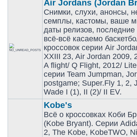
Air Jordans (Jordan B
Снимки, слухи, анонсы, 
семплы, кастомы, ваше м
даты релизов, последние 
всё-всё касаемо баскетб
кроссовок серии Air Jordan
XXIII 23, Air Jordan 2009, 
A flight/ Q Flight, 2012/ Lit
серии Team Jumpman, Jo
postgame; Super.Fly 1, 2, 
Wade I (1), II (2)/ II EV.
Kobe's
Всё о кроссовках Коби Б
(Kobe Bryant). Серии Adid
2, The Kobe, KobeTWO, N