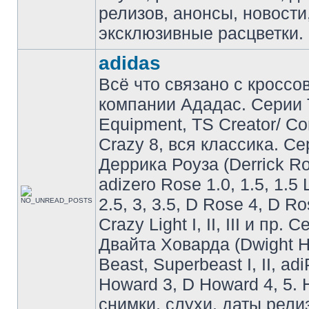
релизов, анонсы, новости
эксклюзивные расцветки.
adidas
Всё что связано с кроссо
компании Ададас. Серии 
Equipment, TS Creator/ C
Crazy 8, вся классика. С
Деррика Роуза (Derrick Ro
adizero Rose 1.0, 1.5, 1.5 
2.5, 3, 3.5, D Rose 4, D Ro
Crazy Light I, II, III и пр. 
Двайта Ховарда (Dwight H
Beast, Superbeast I, II, ad
Howard 3, D Howard 4, 5. 
снимки, слухи, даты рели