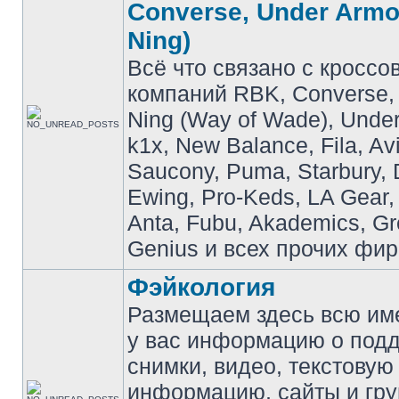
Converse, Under Armou
Ning)
Всё что связано с кроссо
компаний RBK, Converse, 
Ning (Way of Wade), Under
k1x, New Balance, Fila, Av
Saucony, Puma, Starbury, 
Ewing, Pro-Keds, LA Gear,
Anta, Fubu, Akademics, G
Genius и всех прочих фир
Фэйкология
Размещаем здесь всю и
у вас информацию о подд
снимки, видео, текстовую
информацию, сайты и гр