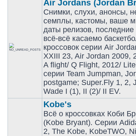
Air Jordans (Jordan B
Снимки, слухи, анонсы, 
семплы, кастомы, ваше м
даты релизов, последние 
всё-всё касаемо баскетб
кроссовок серии Air Jordan
XXIII 23, Air Jordan 2009, 
A flight/ Q Flight, 2012/ Lit
серии Team Jumpman, Jo
postgame; Super.Fly 1, 2, 
Wade I (1), II (2)/ II EV.
Kobe's
Всё о кроссовках Коби Б
(Kobe Bryant). Серии Adid
2, The Kobe, KobeTWO, N