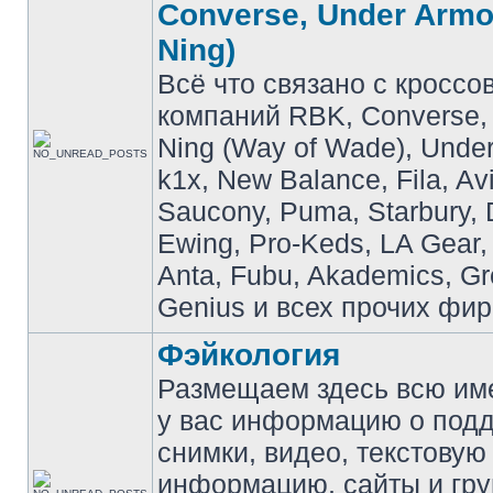
Converse, Under Armou
Ning)
Всё что связано с кроссо
компаний RBK, Converse, 
Ning (Way of Wade), Under
k1x, New Balance, Fila, Av
Saucony, Puma, Starbury, 
Ewing, Pro-Keds, LA Gear,
Anta, Fubu, Akademics, G
Genius и всех прочих фир
Фэйкология
Размещаем здесь всю и
у вас информацию о подд
снимки, видео, текстовую
информацию, сайты и гр