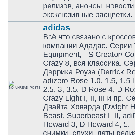
релизов, анонсы, новости
эксклюзивные расцветки.
adidas
Всё что связано с кроссо
компании Ададас. Серии 
Equipment, TS Creator/ C
Crazy 8, вся классика. С
Деррика Роуза (Derrick Ro
adizero Rose 1.0, 1.5, 1.5 
2.5, 3, 3.5, D Rose 4, D Ro
Crazy Light I, II, III и пр. 
Двайта Ховарда (Dwight H
Beast, Superbeast I, II, ad
Howard 3, D Howard 4, 5. 
снимки, слухи, даты рели