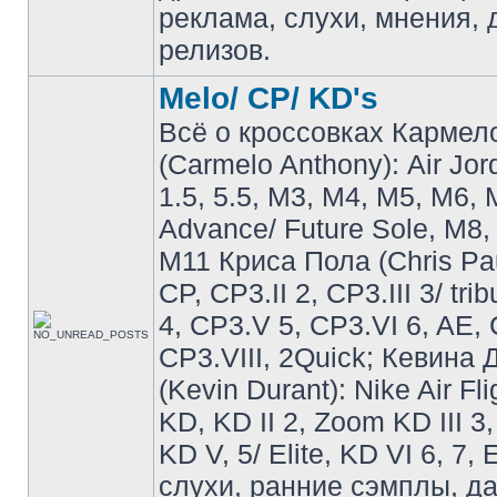
реклама, слухи, мнения, 
релизов.
Melo/ CP/ KD's
Всё о кроссовках Кармел
(Carmelo Anthony): Air Jo
1.5, 5.5, M3, M4, M5, M6, 
Advance/ Future Sole, M8,
M11 Криса Пола (Chris Pau
CP, CP3.II 2, CP3.III 3/ tri
4, CP3.V 5, CP3.VI 6, AE, 
CP3.VIII, 2Quick; Кевина
(Kevin Durant): Nike Air Fli
KD, KD II 2, Zoom KD III 3,
KD V, 5/ Elite, KD VI 6, 7, 
слухи, ранние сэмплы, д