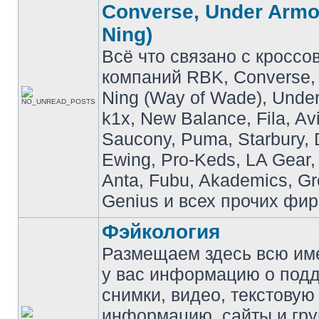
Converse, Under Armou
Ning)
Всё что связано с кроссо
компаний RBK, Converse, 
Ning (Way of Wade), Under
k1x, New Balance, Fila, Av
Saucony, Puma, Starbury, 
Ewing, Pro-Keds, LA Gear,
Anta, Fubu, Akademics, G
Genius и всех прочих фир
Фэйкология
Размещаем здесь всю и
у вас информацию о подд
снимки, видео, текстовую
информацию, сайты и гр