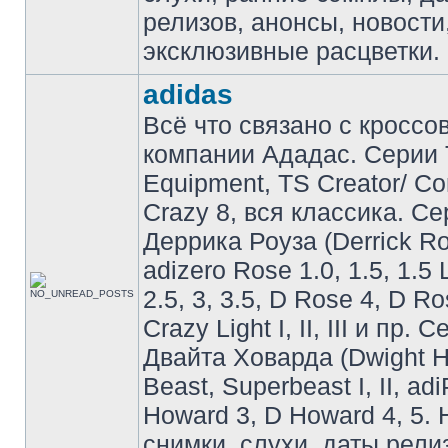
релизов, анонсы, новости
эксклюзивные расцветки.
adidas
Всё что связано с кроссо
компании Ададас. Серии 
Equipment, TS Creator/ C
Crazy 8, вся классика. С
Деррика Роуза (Derrick Ro
adizero Rose 1.0, 1.5, 1.5 
2.5, 3, 3.5, D Rose 4, D Ro
Crazy Light I, II, III и пр. 
Двайта Ховарда (Dwight H
Beast, Superbeast I, II, ad
Howard 3, D Howard 4, 5. 
снимки, слухи, даты рели