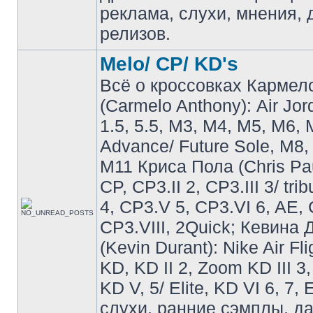
реклама, слухи, мнения, 
релизов.
Melo/ CP/ KD's
Всё о кроссовках Кармел
(Carmelo Anthony): Air Jo
1.5, 5.5, M3, M4, M5, M6, 
Advance/ Future Sole, M8,
M11 Криса Пола (Chris Pau
CP, CP3.II 2, CP3.III 3/ tri
4, CP3.V 5, CP3.VI 6, AE, 
CP3.VIII, 2Quick; Кевина
(Kevin Durant): Nike Air Fli
KD, KD II 2, Zoom KD III 3,
KD V, 5/ Elite, KD VI 6, 7, 
слухи, ранние сэмплы, д