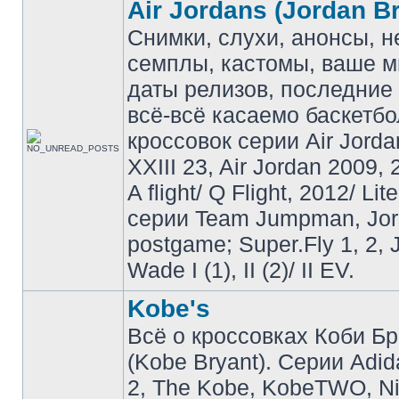
Air Jordans (Jordan B
Снимки, слухи, анонсы, 
семплы, кастомы, ваше м
даты релизов, последние 
всё-всё касаемо баскетб
кроссовок серии Air Jordan
XXIII 23, Air Jordan 2009, 
A flight/ Q Flight, 2012/ Lit
серии Team Jumpman, Jo
postgame; Super.Fly 1, 2, 
Wade I (1), II (2)/ II EV.
Kobe's
Всё о кроссовках Коби Б
(Kobe Bryant). Серии Adid
2, The Kobe, KobeTWO, N