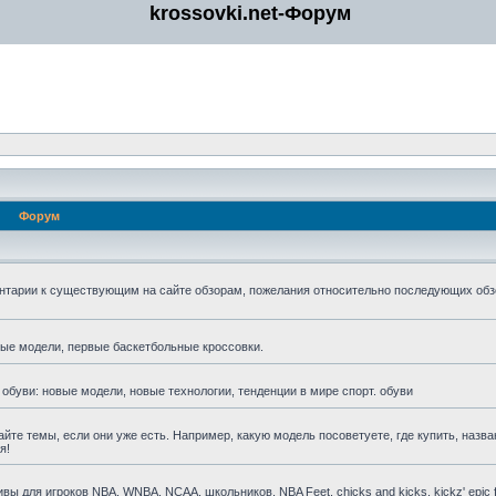
krossovki.net-Форум
Форум
нтарии к существующим на сайте обзорам, пожелания относительно последующих обз
мые модели, первые баскетбольные кроссовки.
 обуви: новые модели, новые технологии, тенденции в мире спорт. обуви
айте темы, если они уже есть. Например, какую модель посоветуете, где купить, назва
я!
для игроков NBA, WNBA, NCAA, школьников, NBA Feet, chicks and kicks, kickz' epic fa