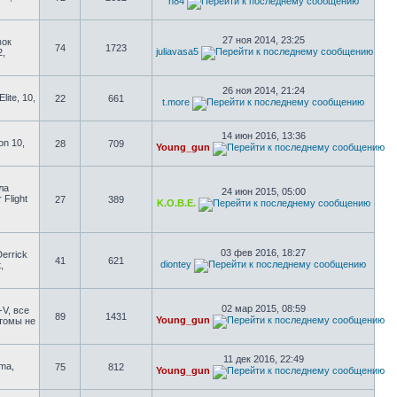
n84
27 ноя 2014, 23:25
вок
74
1723
juliavasa5
2,
26 ноя 2014, 21:24
ite, 10,
22
661
t.more
14 июн 2016, 13:36
on 10,
28
709
Young_gun
ла
24 июн 2015, 05:00
 Flight
27
389
K.O.B.E.
03 фев 2016, 18:27
errick
41
621
diontey
,
02 мар 2015, 08:59
-V, все
89
1431
Young_gun
стомы не
11 дек 2016, 22:49
uma,
75
812
Young_gun