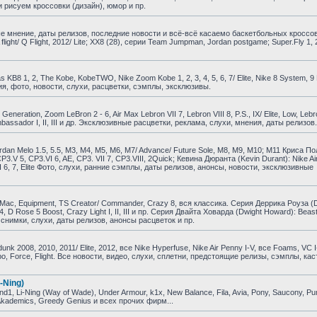
 рисуем кроссовки (дизайн), юмор и пр.
е мнение, даты релизов, последние новости и всё-всё касаемо баскетбольных кроссо
A flight/ Q Flight, 2012/ Lite; XX8 (28), серии Team Jumpman, Jordan postgame; Super.Fly 1, 
B8 1, 2, The Kobe, KobeTWO, Nike Zoom Kobe 1, 2, 3, 4, 5, 6, 7/ Elite, Nike 8 System, 9 El
ия, фото, новости, слухи, расцветки, сэмплы, эксклюзивы.
ration, Zoom LeBron 2 - 6, Air Max Lebron VII 7, Lebron VIII 8, P.S., IX/ Elite, Low, Lebr
om Ambassador I, II, III и др. Эксклюзивные расцветки, реклама, слухи, мнения, даты релизов.
dan Melo 1.5, 5.5, M3, M4, M5, M6, M7/ Advance/ Future Sole, M8, M9, M10; M11 Криса По
, CP3.V 5, CP3.VI 6, AE, CP3. VII 7, CP3.VIII, 2Quick; Кевина Дюранта (Kevin Durant): Nike Air
KD VI 6, 7, Elite Фото, слухи, ранние сэмплы, даты релизов, анонсы, новости, эксклюзивные
ac, Equipment, TS Creator/ Commander, Crazy 8, вся классика. Серия Деррика Роуза (D
e 4, D Rose 5 Boost, Crazy Light I, II, III и пр. Серия Двайта Ховарда (Dwight Howard): Beast
и, снимки, слухи, даты релизов, анонсы расцветок и пр.
 2008, 2010, 2011/ Elite, 2012, все Nike Hyperfuse, Nike Air Penny I-V, все Foams, VC I
empo, Force, Flight. Все новости, видео, слухи, сплетни, предстоящие релизы, сэмплы, ка
-Ning)
, Li-Ning (Way of Wade), Under Armour, k1x, New Balance, Fila, Avia, Pony, Saucony, P
, Akademics, Greedy Genius и всех прочих фирм...