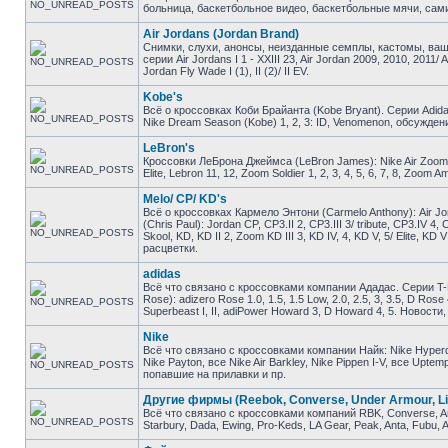
больница, баскетбольное видео, баскетбольные мячи, сами
Air Jordans (Jordan Brand)
Снимки, слухи, анонсы, неизданные семплы, кастомы, ваш
серии Air Jordans I 1 - XXIII 23, Air Jordan 2009, 2010, 2011/ 
Jordan Fly Wade I (1), II (2)/ II EV.
Kobe's
Всё о кроссовках Коби Брайанта (Kobe Bryant). Серии Adidas K
Nike Dream Season (Kobe) 1, 2, 3: ID, Venomenon, обсужден
LeBron's
Кроссовки ЛеБрона Джеймса (LeBron James): Nike Air Zoom Gene
Elite, Lebron 11, 12, Zoom Soldier 1, 2, 3, 4, 5, 6, 7, 8, Zo
Melo/ CP/ KD's
Всё о кроссовках Кармело Энтони (Carmelo Anthony): Air Jor
(Chris Paul): Jordan CP, CP3.II 2, CP3.III 3/ tribute, CP3.IV 4
Skool, KD, KD II 2, Zoom KD III 3, KD IV, 4, KD V, 5/ Elite, 
расцветки.
adidas
Всё что связано с кроссовками компании Ададас. Серии T-M
Rose): adizero Rose 1.0, 1.5, 1.5 Low, 2.0, 2.5, 3, 3.5, D Ros
Superbeast I, II, adiPower Howard 3, D Howard 4, 5. Новост
Nike
Всё что связано с кроссовками компании Найк: Nike Hyperdunk
Nike Payton, все Nike Air Barkley, Nike Pippen I-V, все Upt
попавшие на прилавки и пр.
Другие фирмы (Reebok, Converse, Under Armour, Li
Всё что связано с кроссовками компаний RBK, Converse, And1
Starbury, Dada, Ewing, Pro-Keds, LA Gear, Peak, Anta, Fubu