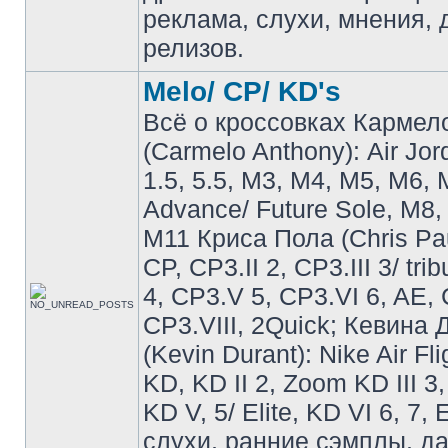
реклама, слухи, мнения, 
релизов.
Melo/ CP/ KD's
Всё о кроссовках Кармел
(Carmelo Anthony): Air Jo
1.5, 5.5, M3, M4, M5, M6, 
Advance/ Future Sole, M8,
M11 Криса Пола (Chris Pau
CP, CP3.II 2, CP3.III 3/ tri
4, CP3.V 5, CP3.VI 6, AE, 
CP3.VIII, 2Quick; Кевина
(Kevin Durant): Nike Air Fli
KD, KD II 2, Zoom KD III 3,
KD V, 5/ Elite, KD VI 6, 7, 
слухи, ранние сэмплы, д