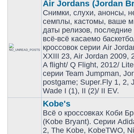
Air Jordans (Jordan B
Снимки, слухи, анонсы, 
семплы, кастомы, ваше м
даты релизов, последние 
всё-всё касаемо баскетб
кроссовок серии Air Jordan
XXIII 23, Air Jordan 2009, 
A flight/ Q Flight, 2012/ Lit
серии Team Jumpman, Jo
postgame; Super.Fly 1, 2, 
Wade I (1), II (2)/ II EV.
Kobe's
Всё о кроссовках Коби Б
(Kobe Bryant). Серии Adid
2, The Kobe, KobeTWO, N