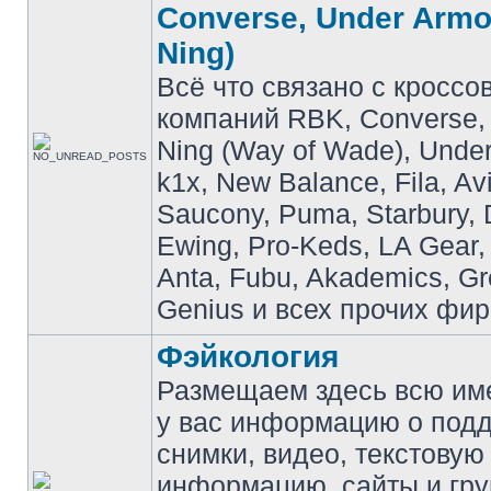
Converse, Under Armou
Ning)
Всё что связано с кроссо
компаний RBK, Converse, 
Ning (Way of Wade), Under
k1x, New Balance, Fila, Av
Saucony, Puma, Starbury, 
Ewing, Pro-Keds, LA Gear,
Anta, Fubu, Akademics, G
Genius и всех прочих фир
Фэйкология
Размещаем здесь всю и
у вас информацию о подд
снимки, видео, текстовую
информацию, сайты и гр