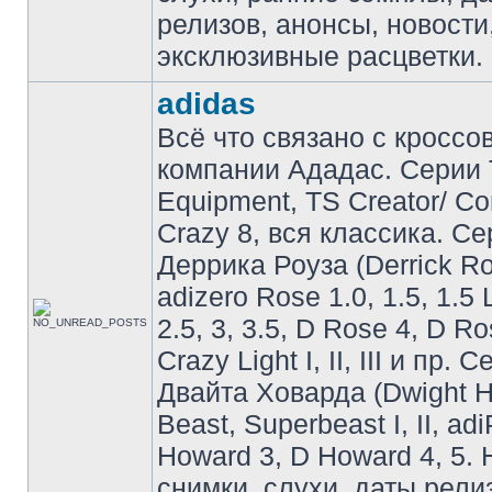
релизов, анонсы, новости
эксклюзивные расцветки.
adidas
Всё что связано с кроссо
компании Ададас. Серии 
Equipment, TS Creator/ C
Crazy 8, вся классика. С
Деррика Роуза (Derrick Ro
adizero Rose 1.0, 1.5, 1.5 
2.5, 3, 3.5, D Rose 4, D Ro
Crazy Light I, II, III и пр. 
Двайта Ховарда (Dwight H
Beast, Superbeast I, II, ad
Howard 3, D Howard 4, 5. 
снимки, слухи, даты рели