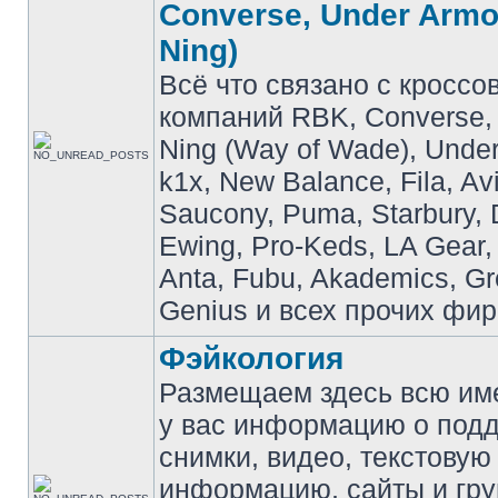
Converse, Under Armou
Ning)
Всё что связано с кроссо
компаний RBK, Converse, 
Ning (Way of Wade), Under
k1x, New Balance, Fila, Av
Saucony, Puma, Starbury, 
Ewing, Pro-Keds, LA Gear,
Anta, Fubu, Akademics, G
Genius и всех прочих фир
Фэйкология
Размещаем здесь всю и
у вас информацию о подд
снимки, видео, текстовую
информацию, сайты и гр