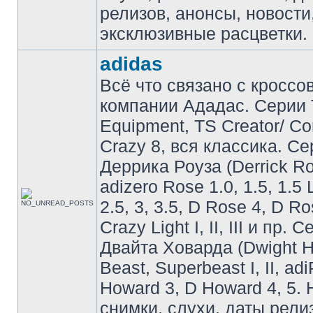
релизов, анонсы, новости
эксклюзивные расцветки.
adidas
Всё что связано с кроссо
компании Ададас. Серии 
Equipment, TS Creator/ C
Crazy 8, вся классика. С
Деррика Роуза (Derrick Ro
adizero Rose 1.0, 1.5, 1.5 
2.5, 3, 3.5, D Rose 4, D Ro
Crazy Light I, II, III и пр. 
Двайта Ховарда (Dwight H
Beast, Superbeast I, II, ad
Howard 3, D Howard 4, 5. 
снимки, слухи, даты рели