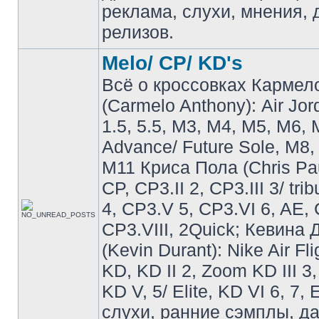
реклама, слухи, мнения, 
релизов.
Melo/ CP/ KD's
Всё о кроссовках Кармел
(Carmelo Anthony): Air Jo
1.5, 5.5, M3, M4, M5, M6, 
Advance/ Future Sole, M8,
M11 Криса Пола (Chris Pau
CP, CP3.II 2, CP3.III 3/ tri
4, CP3.V 5, CP3.VI 6, AE, 
CP3.VIII, 2Quick; Кевина
(Kevin Durant): Nike Air Fli
KD, KD II 2, Zoom KD III 3,
KD V, 5/ Elite, KD VI 6, 7, 
слухи, ранние сэмплы, д