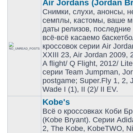
Air Jordans (Jordan B
Снимки, слухи, анонсы, 
семплы, кастомы, ваше м
даты релизов, последние 
всё-всё касаемо баскетб
кроссовок серии Air Jordan
XXIII 23, Air Jordan 2009, 
A flight/ Q Flight, 2012/ Lit
серии Team Jumpman, Jo
postgame; Super.Fly 1, 2, 
Wade I (1), II (2)/ II EV.
Kobe's
Всё о кроссовках Коби Б
(Kobe Bryant). Серии Adid
2, The Kobe, KobeTWO, N